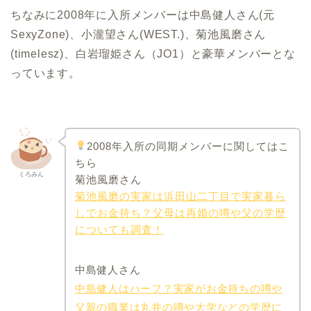
ちなみに2008年に入所メンバーは中島健人さん(元
SexyZone)、小瀧望さん(WEST.)、菊池風磨さん
(timelesz)、白岩瑠姫さん（JO1）と豪華メンバーとな
っています。
2008年入所の同期メンバーに関してはこ
ちら
くろみん
菊池風磨さん
菊池風磨の実家は浜田山二丁目で実家暮ら
しでお金持ち？父母は再婚の噂や父の学歴
についても調査！
中島健人さん
中島健人はハーフ？実家がお金持ちの噂や
父親の職業は丸井の噂や大学などの学歴に