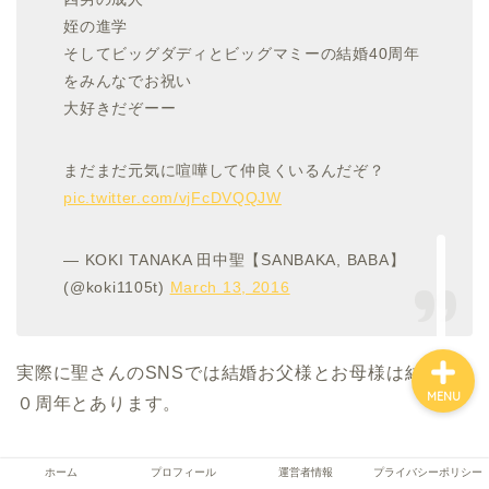
姪の進学
そしてビッグダディとビッグマミーの結婚40周年
をみんなでお祝い
ホーム
大好きだぞーー
プロフィール
まだまだ元気に喧嘩して仲良くいるんだぞ？
pic.twitter.com/vjFcDVQQJW
運営者情報
— KOKI TANAKA 田中聖【SANBAKA, BABA】
プライバシーポリシー
(@koki1105t)
March 13, 2016
実際に聖さんのSNSでは結婚お父様とお母様は結婚４
MENU
０周年とあります。
おそらく５人兄弟で、年齢差が大きいため、再婚説が
ホーム
プロフィール
運営者情報
プライバシーポリシー