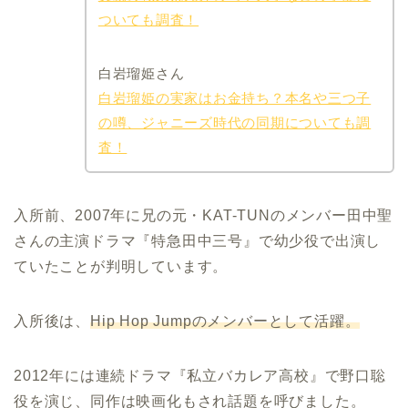
ついても調査！
白岩瑠姫さん
白岩瑠姫の実家はお金持ち？本名や三つ子
の噂、ジャニーズ時代の同期についても調
査！
入所前、2007年に兄の元・KAT-TUNのメンバー田中聖
さんの主演ドラマ『特急田中三号』で幼少役で出演し
ていたことが判明しています。
入所後は、
Hip Hop Jumpのメンバーとして活躍。
2012年には連続ドラマ『私立バカレア高校』で野口聡
役を演じ、同作は映画化もされ話題を呼びました。