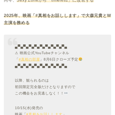
同年、
Sexy Zoneから
「timelesz」に改名する
2025年、映画「#真相をお話しします」で大森元貴とW
主演を務める
▄▀▄▀▄▀▄▀▄▀▄▀▄▀▄▀▄▀▄
⚠ 映画公式YouTubeチャンネル
「
#真相の部屋
」8月6日クローズ予定
▄▀▄▀▄▀▄▀▄▀▄▀▄▀▄▀▄▀▄
以降、観られるのは
初回限定完全版だけとなりますので
この機会をお見逃しなく！！
10/15(水)発売の
映画「
#真相をお話しします
」…