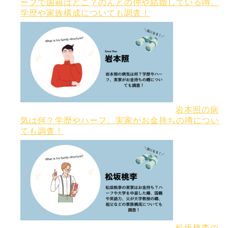
ーフで国籍はどこ？のんとの仲や結婚している噂、
学歴や家族構成についても調査！
岩本照の病
気は何？学歴やハーフ、実家がお金持ちの噂につい
ても調査！
松坂桃李の