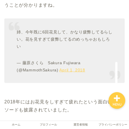
うことが分かりますね。
ホーム
姉、今年既に6回花見して、かなり疲弊してるらし
プロフィール
い。花を見すぎて疲弊してるのめっちゃおもしろ
い
運営者情報
— 藤原さくら Sakura Fujiwara
(@MammothSakura)
April 1, 2018
プライバシーポリシー
2018年にはお花見をしすぎて疲れたという面白いエピ
MENU
ソードも披露されていました。
ホーム
プロフィール
運営者情報
プライバシーポリシー
みなさん仲が良くて素敵な家族だということが分かり