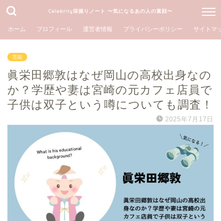
Celebrity深掘りノート 〜気になるあの人の素顔〜
ホーム
プロフィール
運営者情報
プライバシーポリシー
サイトマ
芸能
眞栄田郷敦はなぜ岡山の高校出身なの
か？学歴や妻は宮崎の元カフェ店員で
子供は双子という噂についても調査！
2025年7月17日