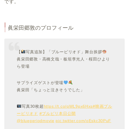
です。
眞栄田郷敦
の
プロフィール
【
写真追加】「ブルーピリオド」舞台挨拶
眞栄田郷敦・高橋文哉・板垣李光人・桜田ひより
ら登場
サプライズゲストが登場
眞栄田「ちょっと泣きそうでした」
写真30枚超
https://t.co/qWL9px6Hxs
#映画ブル
ーピリオド
#ブルピリ本日公開
@blueperiodmovie
pic.twitter.com/oEskc30PuF