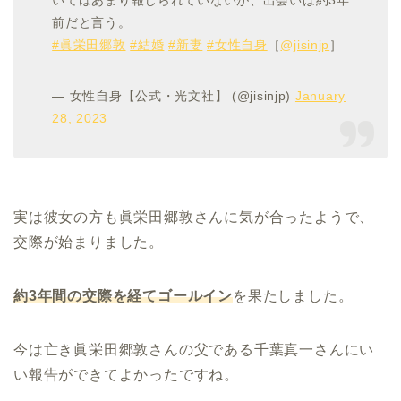
いてはあまり報じられていないが、出会いは約3年
前だと言う。
#眞栄田郷敦
#結婚
#新妻
#女性自身
［
@jisinjp
］
— 女性自身【公式・光文社】 (@jisinjp)
January
28, 2023
実は彼女の方も眞栄田郷敦さんに気が合ったようで、
交際が始まりました。
約
3
年間の交際を経てゴールイン
を果たしました。
今は亡き眞栄田郷敦さんの父である千葉真一さんにい
い報告ができてよかったですね。