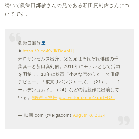
続いて眞栄田郷敦さんの兄である新田真剣佑さんにつ
いてです。
眞栄田郷敦
▶
https://t.co/KxJKBdenUj
米ロサンゼルス出身。父と兄はそれぞれ俳優の千
葉真一と新田真剣佑。2018年にモデルとして活動
を開始し、19年に映画「小さな恋のうた」で俳優
デビュー。「東京リベンジャーズ」（21）、「ゴ
ールデンカムイ」（24）などの話題作に出演して
いる。
#映画人物帳
pic.twitter.com/2ZdnIFIOIt
— 映画.com (@eigacom)
August 8, 2024