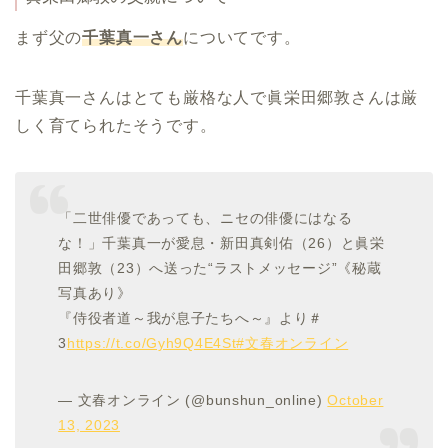
まず父の
千葉真一さん
についてです。
千葉真一さんはとても厳格な人で眞栄田郷敦さんは厳
しく育てられたそうです。
「二世俳優であっても、ニセの俳優にはなる
な！」千葉真一が愛息・新田真剣佑（26）と眞栄
田郷敦（23）へ送った“ラストメッセージ”《秘蔵
写真あり》
『侍役者道～我が息子たちへ～』より＃
3
https://t.co/Gyh9Q4E4St
#文春オンライン
— 文春オンライン (@bunshun_online)
October
13, 2023