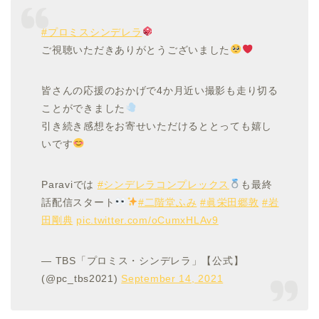
#プロミスシンデレラ
ご視聴いただきありがとうございました
皆さんの応援のおかげで4か月近い撮影も走り切る
ことができました
引き続き感想をお寄せいただけるととっても嬉し
いです
Paraviでは
#シンデレラコンプレックス
も最終
話配信スタート
#二階堂ふみ
#眞栄田郷敦
#岩
田剛典
pic.twitter.com/oCumxHLAv9
— TBS「プロミス・シンデレラ」【公式】
(@pc_tbs2021)
September 14, 2021