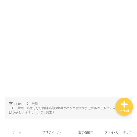
ホーム
プロフィール
運営者情報
プライバシーポリシー
HOME
芸能
眞栄田郷敦はなぜ岡山の高校出身なのか？学歴や妻は宮崎の元カフェ店員で子供
MENU
は双子という噂についても調査！
ホーム
プロフィール
運営者情報
プライバシーポリシー
RELATED POST