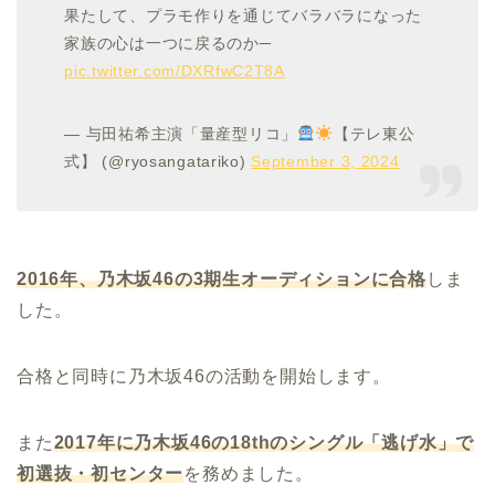
果たして、プラモ作りを通じてバラバラになった
家族の心は一つに戻るのか─
pic.twitter.com/DXRfwC2T8A
— 与田祐希主演「量産型リコ」
【テレ東公
式】 (@ryosangatariko)
September 3, 2024
2016
年、乃木坂
46
の
3
期生オーディションに合格
しま
した。
合格と同時に乃木坂46の活動を開始します。
また
2017
年に乃木坂
46
の
18th
のシングル「逃げ水」で
初選抜・初センター
を務めました。