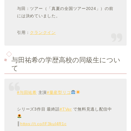
与田：ツアー（「真夏の全国ツアー2024」）の前
には決めていました。
引用：
クランクイン
与田祐希の学歴高校の同級生につい
て
#与田祐希
主演
#量産型リコ
シリーズ3作目 最終話
#TVer
で無料見逃し配信中
║
https://t.co/IF3kul4R1c