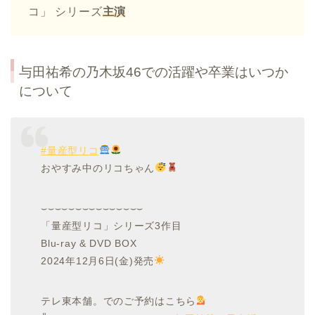
コ」 シリーズ
主演
与田祐希の乃木坂46での活躍や卒業はいつか
について
#量産型リコ
おやすみ中のリコちゃん
⌣⌣⌣⌣⌣⌣⌣⌣⌣⌣⌣⌣⌣⌣⌣
「量産型リコ」シリーズ3作目
Blu-ray & DVD BOX
2024年12月6日(金)発売
テレ東本舗。でのご予約はこちら