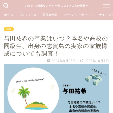
Celebrity深掘りノート 〜気になるあの人の素顔〜
ホーム
プロフィール
運営者情報
プライバシーポリシー
サイトマ
芸能
与田祐希の卒業はいつ？本名や高校の
同級生、出身の志賀島の実家の家族構
成についても調査！
2024年9月25日
/
2025年10月1日