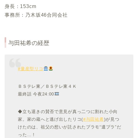
身長：153cm
事務所：乃木坂46合同会社
与田祐希の経歴
#量産型リコ
ＢＳテレ東／ＢＳテレ東４Ｋ
最終話 今夜24:00
◆立ち退きの賛否で意見が真っ二つに割れた小向
家。家の蔵へと逃げ出したリコ(
#与田祐希
)が見つ
けたのは、祖父の想いが託されたプラモ“遺プラ”だ
った…！