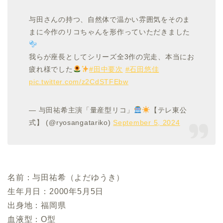
与田さんの持つ、自然体で温かい雰囲気をそのま
まに今作のリコちゃんを形作っていただきました
我らが座長としてシリーズ全3作の完走、本当にお
疲れ様でした
#田中要次
#石田悠佳
pic.twitter.com/z2CdSTFEbw
— 与田祐希主演「量産型リコ」
【テレ東公
式】 (@ryosangatariko)
September 5, 2024
名前：与田祐希（よだゆうき）
生年月日：2000年5月5日
出身地：福岡県
血液型：O型