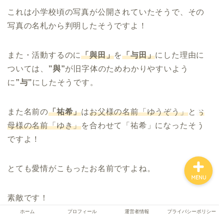
これは小学校頃の写真が公開されていたそうで、その
写真の名札から判明したそうですよ！
ホーム
また・活動するのに
「與田」
を
「与田」
にした理由に
プロフィール
ついては、
”與”
が旧字体のためわかりやすいよう
に
”与”
にしたそうです。
運営者情報
また名前の
「祐希」
は
お父様の名前「ゆうぞう」
と
お
プライバシーポリシー
母様の名前「ゆき」
を合わせて「祐希」になったそう
ですよ！
とても愛情がこもったお名前ですよね。
MENU
素敵です！
ホーム
プロフィール
運営者情報
プライバシーポリシー