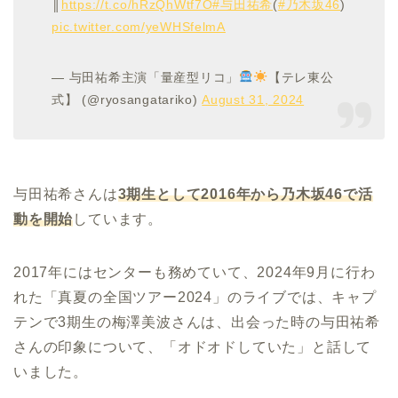
║
https://t.co/hRzQhWtf7O
#与田祐希
(
#乃木坂46
)
pic.twitter.com/yeWHSfelmA
— 与田祐希主演「量産型リコ」
【テレ東公
式】 (@ryosangatariko)
August 31, 2024
与田祐希さんは
3
期生として
2016
年から乃木坂
46
で活
動を開始
しています。
2017年にはセンターも務めていて、2024年9月に行わ
れた「真夏の全国ツアー2024」のライブでは、キャプ
テンで3期生の梅澤美波さんは、出会った時の与田祐希
さんの印象について、「オドオドしていた」と話して
いました。