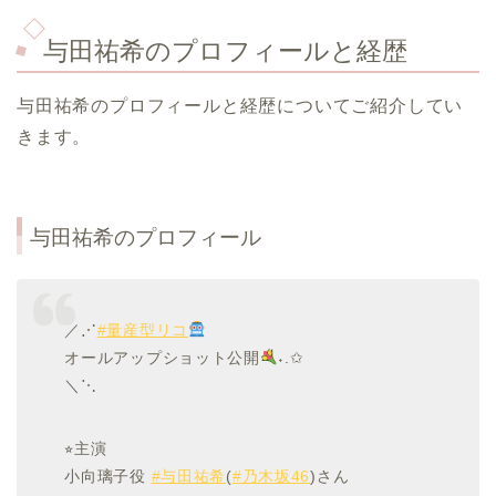
与田祐希のプロフィールと経歴
与田祐希のプロフィールと経歴についてご紹介してい
きます。
与田祐希のプロフィール
／⋰
#量産型リコ
オールアップショット公開
˖.✩
＼⋱
⭐︎主演
小向璃子役
#与田祐希
(
#乃木坂46
)さん