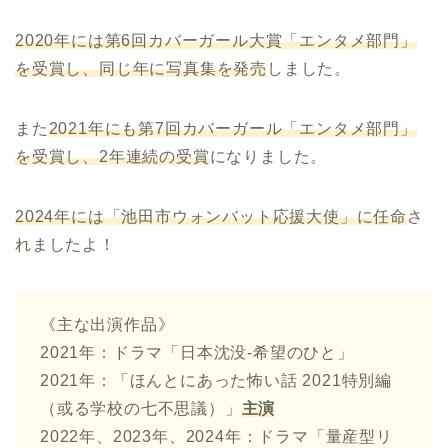
2020
年には第
6
回カバーガール大賞「エンタメ部門」
を受賞し、同じ年に写真集を発売
しました。
また
2021
年にも第
7
回カバーガール「エンタメ部門」
を受賞し、
2
年連続の受賞
になりました。
2024
年には「池田市ウォンバット応援大使」に任命
さ
れましたよ！
《主な出演作品》
2021年：ドラマ「日本沈没-希望のひと」
2021年：「ほんとにあった怖い話 2021特別編
（或る学校の七不思議）」
主演
2022年、2023年、2024年：ドラマ「量産型リ