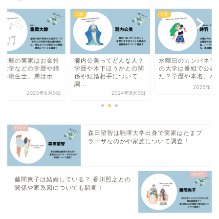
芸能
芸能
芸能
瀧内公美ってどんな人？
水曜日のカンパネラ 詩羽
重岡大毅の実
学歴や木下ほうかとの関
の大学は番組で公表され
ち？大学など
係や結婚相手について
た？学歴や本名、ハー...
は歯科衛生士
調...
ス...
2025年2月18日
2024年8月5日
森田望智は駒澤大学出身で実家はたまプ
ラーザなのかや家族について調査！
藤間爽子は結婚している？ 香川照之との
関係や家系図についても調査！