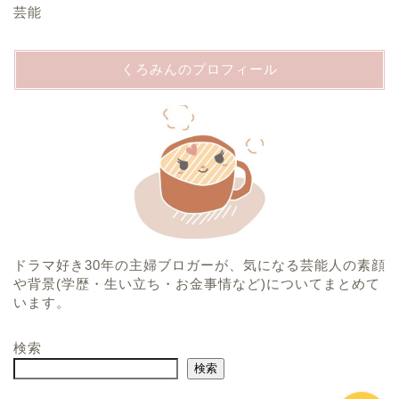
芸能
くろみんのプロフィール
ホーム
プロフィール
ドラマ好き30年の主婦ブロガーが、気になる芸能人の素顔
運営者情報
や背景(学歴・生い立ち・お金事情など)についてまとめて
います。
プライバシーポリシー
検索
検索