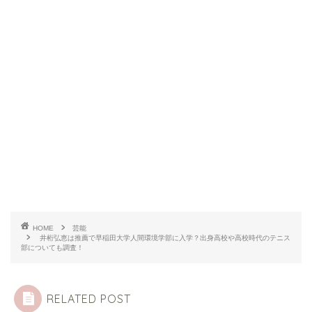
HOME
芸能
井桁弘恵は推薦で早稲田大学人間環境学部に入学？出身高校や高校時代のテニス
部についても調査！
RELATED POST