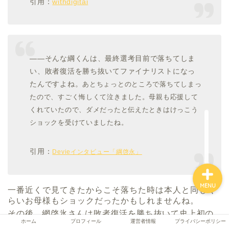
引用：
withdigitai
ホーム
――そんな綱くんは、最終選考目前で落ちてしま
プロフィール
い、敗者復活を勝ち抜いてファイナリストになっ
たんですよね。
あとちょっとのところで落ちてしまっ
たので、すごく悔しくて泣きました。母親も応援して
運営者情報
くれていたので、ダメだったと伝えたときはけっこう
ショックを受けていましたね。
プライバシーポリシー
引用：
Devieインタビュー「綱啓永」
MENU
一番近くで見てきたからこそ落ちた時は本人と同じく
らいお母様もショックだったかもしれませんね。
その後、網啓氷さんは敗者復活を勝ち抜いて史上初の
ホーム
プロフィール
運営者情報
プライバシーポリシー
グランプリ受賞者となりました。その時はお母様も本