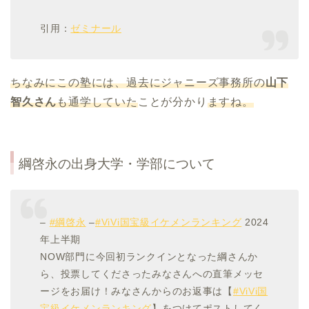
引用：
ゼミナール
ちなみにこの塾には、過去にジャニーズ事務所の
山下
智久さん
も通学していた
ことが分かり
ますね。
綱啓永の出身大学・学部について
–
#綱啓永
–
#ViVi国宝級イケメンランキング
2024
年上半期
NOW部門に今回初ランクインとなった綱さんか
ら、投票してくださったみなさんへの直筆メッセ
ージをお届け！みなさんからのお返事は【
#ViVi国
宝級イケメンランキング
】をつけてポストしてく