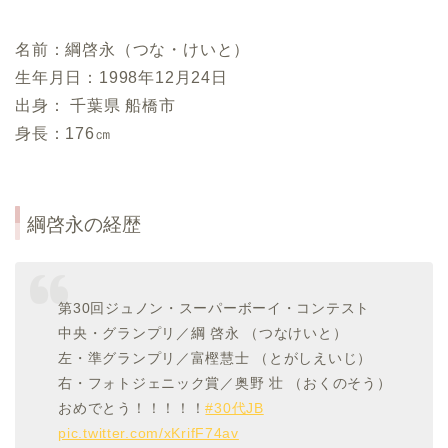
名前：綱啓永（つな・けいと）
生年月日：1998年12月24日
出身： 千葉県 船橋市
身長：176㎝
綱啓永の経歴
第30回ジュノン・スーパーボーイ・コンテスト
中央・グランプリ／綱 啓永 （つなけいと）
左・準グランプリ／富樫慧士 （とがしえいじ）
右・フォトジェニック賞／奥野 壮 （おくのそう）
おめでとう！！！！！
#30代JB
pic.twitter.com/xKrifF74av