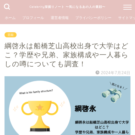
Celebrity深掘りノート 〜気になるあの人の素顔〜
ホーム
プロフィール
運営者情報
プライバシーポリシー
サイトマ
芸能
綱啓永は船橋芝山高校出身で大学はど
こ？学歴や兄弟、家族構成や一人暮ら
しの噂についても調査！
2024年7月24日