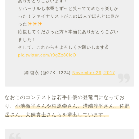
ありがとうございます！
リハーサルも本番もずっと笑っててめちゃ楽しか
った！ファイナリストがこの13人でほんとに良か
った
応援してくださった方々本当にありがとうござい
ました！
そして、これからもよろしくお願いします✌️
pic.twitter.com/r9gZz80IcO
— 綱 啓永 (@27K_1224)
November 26, 2017
なおこのコンテストは若手俳優の登竜門になってお
り、
小池徹平さんや柏原崇さん、溝端淳平さん、佐野
岳さん、犬飼貴士さんらを輩出しています。