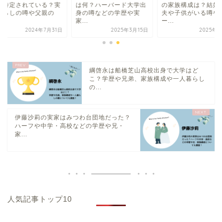
で特定されている？実
は何？ハーバード大学出
の家族構成は？結婚
暮らしの噂や父親の
身の噂などの学歴や実
夫や子供がいる噂や
.
家...
ー...
2024年7月31日
2025年3月15日
2025年8
綱啓永は船橋芝山高校出身で大学はど
こ？学歴や兄弟、家族構成や一人暮らし
の...
伊藤沙莉の実家はみつわ台団地だった？
ハーフや中学・高校などの学歴や兄・
家...
人気記事トップ10