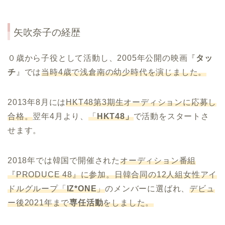
矢吹奈子の経歴
０歳から子役として活動し、2005年公開の映画『
タッ
チ
』では
当時4歳で浅倉南の幼少時代を演じました。
2013年8月には
HKT48第3期生オーディションに応募し
合格。
翌年4月より、
「
HKT48」
で活動をスタートさ
せます。
2018年では韓国で開催された
オーディション番組
『PRODUCE 48』に参加。日韓合同の12人組女性アイ
ドルグループ「
IZ*ONE
」
のメンバーに選ばれ、
デビュ
ー後2021年まで
専任活動
をしました。