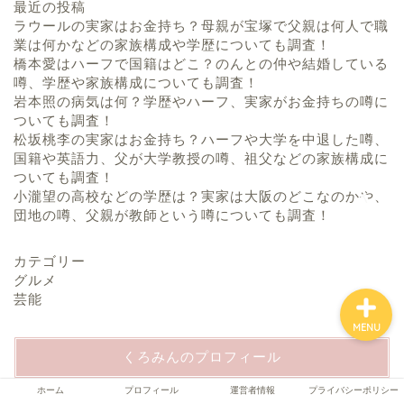
最近の投稿
ラウールの実家はお金持ち？母親が宝塚で父親は何人で職
業は何かなどの家族構成や学歴についても調査！
橋本愛はハーフで国籍はどこ？のんとの仲や結婚している
ホーム
噂、学歴や家族構成についても調査！
岩本照の病気は何？学歴やハーフ、実家がお金持ちの噂に
ついても調査！
プロフィール
松坂桃李の実家はお金持ち？ハーフや大学を中退した噂、
国籍や英語力、父が大学教授の噂、祖父などの家族構成に
運営者情報
ついても調査！
小瀧望の高校などの学歴は？実家は大阪のどこなのかや、
団地の噂、父親が教師という噂についても調査！
プライバシーポリシー
カテゴリー
グルメ
芸能
MENU
くろみんのプロフィール
ホーム
プロフィール
運営者情報
プライバシーポリシー