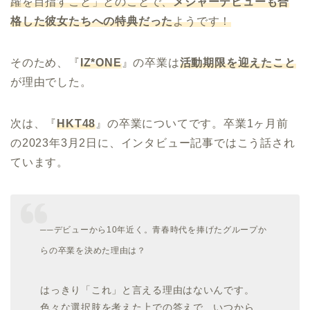
躍を目指すこと」とのことで、
メジャーデビューも合
格した彼女たちへの特典だった
ようです！
そのため、『
IZ*ONE
』の卒業は
活動期限を迎えたこと
が理由でした。
次は、『
HKT48
』の卒業についてです。卒業1ヶ月前
の2023年3月2日に、インタビュー記事ではこう話され
ています。
──デビューから10年近く。青春時代を捧げたグループか
らの卒業を決めた理由は？
はっきり「これ」と言える理由はないんです。
色々な選択肢を考えた上での答えで、いつから