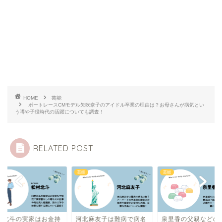
HOME
芸能
ボートレースCMモデル矢吹奈子のアイドル卒業の理由は？お母さんが病気とい
う噂や子役時代の活躍についても調査！
RELATED POST
芸能
芸能
村北斗の実家はお金持
河北麻友子は難病で病名
泉里香の父親などの