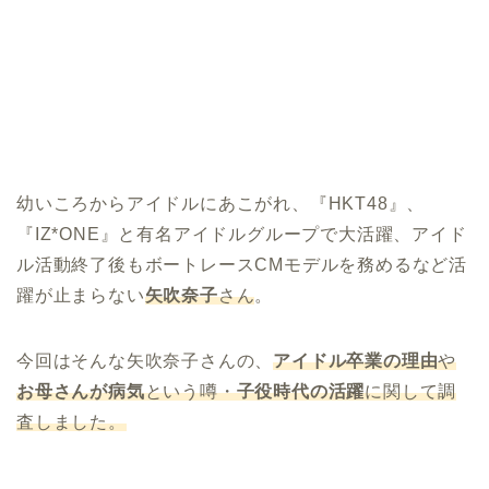
幼いころからアイドルにあこがれ、『HKT48』、
『IZ*ONE』と有名アイドルグループで大活躍、アイド
ル活動終了後もボートレースCMモデルを務めるなど活
躍が止まらない
矢吹奈子
さん
。
今回はそんな矢吹奈子さんの、
アイドル卒業の理由
や
お母さんが病気
という噂・
子役時代の活躍
に関して調
査しました。