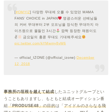
[
#OMYIZ
] 다양한 무대에 오를 수 있었던 MAMA
FANS’ CHOICE in JAPAN
영광스러운 선배님들
의 커버 무대부터 2부 오프닝을 장식한 무대까지 아
이즈원으로 물들인 3시간
깜짝 등장한 채원이도
✌
금요일의 홍콩 무대도 기대해주세요
pic.twitter.com/kYMwmy8vW6
— official_IZONE (@official_izone)
December
12, 2018
事務所の垣根を越えて結成
したユニットグループとい
うこともありますし、もともと結成オーディション番
組
「
PRODUSE48
」の目的
は「
アイドルのさらなる飛