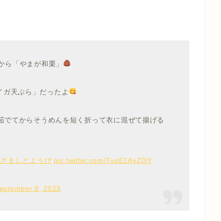
から「やまが和栗」
イガ天ぷら」だったよ
茹でてからそうめんを短く折って衣に混ぜて揚げる
めざましどようび
pic.twitter.com/TvoE1AyZOY
eptember 9, 2023