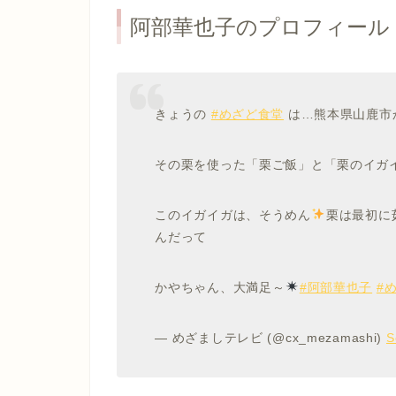
阿部華也子のプロフィール
きょうの
#めざど食堂
は…熊本県山鹿市
その栗を使った「栗ご飯」と「栗のイガ
このイガイガは、そうめん
栗は最初に
んだって
かやちゃん、大満足～
#阿部華也子
#
— めざましテレビ (@cx_mezamashi)
S