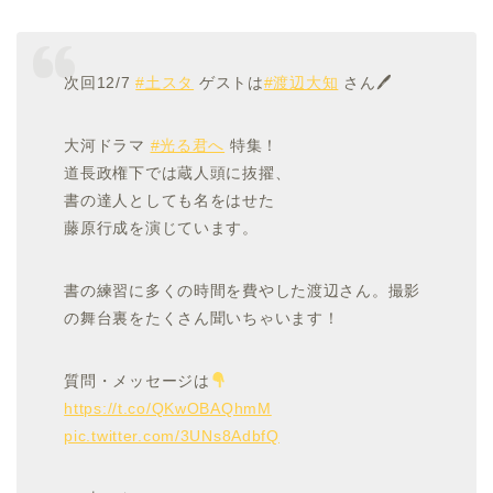
次回12/7
#土スタ
ゲストは
#渡辺大知
さん🖊
大河ドラマ
#光る君へ
特集！
道長政権下では蔵人頭に抜擢、
書の達人としても名をはせた
藤原行成を演じています。
書の練習に多くの時間を費やした渡辺さん。撮影
の舞台裏をたくさん聞いちゃいます！
質問・メッセージは
https://t.co/QKwOBAQhmM
pic.twitter.com/3UNs8AdbfQ