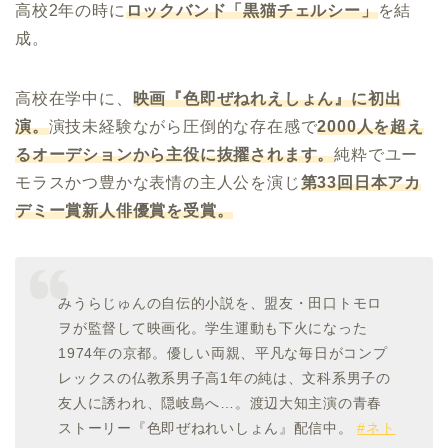
高校2年の時に
ロックバンド「黒猫チェルシー」
を結
成。
高校在学中に、
映画『色即ぜねれえしょん』に初出
演。
演技未経験ながら圧倒的な存在感で
2000
人を超え
るオーデションから主役に抜擢されます。
純粋でユー
モラスかつ豊かな表情の主人公を演じ
第
33
回日本アカ
デミー賞新人俳優賞を受賞。
みうらじゅんの自伝的小説を、盟友・田口トモロ
ヲが監督して映画化。学生運動も下火になった
1974年の京都。優しい両親、平凡な毎日がコンプ
レックスの仏教系男子高1年の純は、文科系男子の
友人に誘われ、隠岐島へ…。渡辺大知主演の青春
ストーリー『色即ぜねれいしょん』配信中。
#ネト