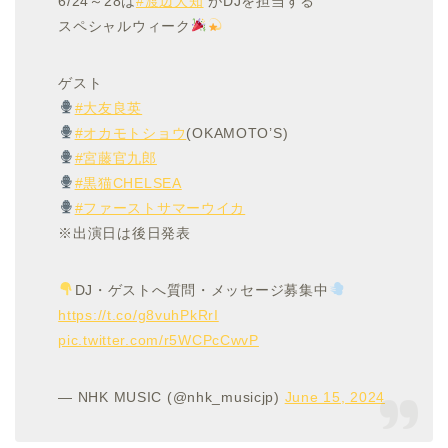
6/24～28は
#渡辺大知
がDJを担当する
スペシャルウィーク
ゲスト
#大友良英
#オカモトショウ
(OKAMOTO’S)
#宮藤官九郎
#黒猫CHELSEA
#ファーストサマーウイカ
※出演日は後日発表
DJ・ゲストへ質問・メッセージ募集中
https://t.co/g8vuhPkRrI
pic.twitter.com/r5WCPcCwvP
— NHK MUSIC (@nhk_musicjp)
June 15, 2024