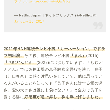
フリ
pic.twitter.com/fmFsQjzG5g
— Netflix Japan | ネットフリックス (@NetflixJP)
January 18, 2017
2011
年
HNH
連続テレビ小説『カーネーション』でドラ
マ初出演。
その後、連続テレビ小説
『まれ』
(2015)
『ちむどんどん』
(2022)に出演しています。『ちむど
んどん』では製糖工場の息子納喜金吾役を演じ、良子
（川口春奈）に熱く片思いをしていて、他に思ってい
る人がいることを知っても「良子さんに対する愛の深
さ、愛の大きさは誰にも負けない！」と全力で良子を
愛する姿に
好感度が急上昇し、株を爆上げしました。