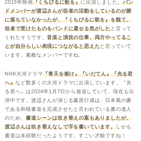
2015年映画
『くちびるに歌を』
に出演しました。
バン
ドメンバーが渡辺さんが役者の活動をしているのが腑
に落ちていなかったが、『くちびるに歌を』を観て、
役者で受けたものをバンドに還せる気がした
と言って
くれたそうです。
音楽と演技の仕事、両方やってるこ
とが
自分らしい表現につながると思えた
と言っていて
います。素敵なメンバーですね。
NHK大河ドラマ
『青天を衝け』『いだてん』『光る君
へ』
など数多くの大河ドラマに出演しています。『光
る君へ』は2024年1月7日から放送していて、現在も出
演中です。渡辺さんが演じる藤原行成は、日本風の書
である和様書道を完成させたと言われている書の達人
のため、
書道シーンは吹き替えの案もありましたが、
渡辺さんは吹き替えなしで字を書いています。
しかも
書道は未経験だったようです。すごい才能ですね！