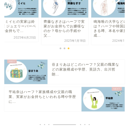
ziU ミイヒの実家は鈴
齊藤なぎさはハーフで実
鳴海唯の大学などの
商店 ジュエリーバーベ
家がお金持ちでお嬢様な
は？ハーフや韓国語
お金持ちで...
のか？母からの手紙や
きる噂、本名や家族
父...
成...
2025年6月20日
2025年1月18日
2024年11
谷まりあはどこのハーフ？父親の職業な
どの家族構成や学歴、英語力、出川哲
朗...
平祐奈はハーフ？家族構成や父親の職
業、実家がお金持ちといわれる噂や学歴
に...