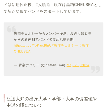
ドは活動休止後、2人脱退。現在は黒猫CHELSEAとし
て新たな形でバンドをスタートしています。
黒猫チェルシーからメンバー脱退、渡辺大知＆澤
竜次の新体制でバンド名改め活動再開
https://t.co/YoKjusl8nU
#黒猫チェルシー
#黒猫
CHELSEA
— 音楽ナタリー (@natalie_mu)
May 28, 2024
渡辺大知
の出身大学・学部：大学の偏差値や
中退の噂について