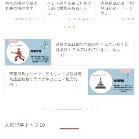
お金持ちの噂や父親の
ペンキ屋？父親は社長で
家族構成や妻・玄理
業は丸井の噂や大学
母親に問題があるとい
馴れ初め、ハーフ・
.
う...
学...
2025年11月10日
2025年12月18日
2025年10
高橋文哉は病気で顔がむくんでいる？兄
は消防士で兄弟は似ていない、母は
「で...
齋藤飛鳥はハーフに見えない？父親は鹿
島建設勤務で兄の大学はどこ？地元の
治...
人気記事トップ10