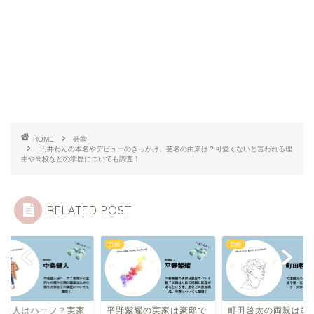
HOME
芸能
円井わんの本名やデビューのきっかけ、芸名の由来は？可愛くないと言われる理
由や高校などの学歴についても調査！
RELATED POST
芸能
芸能
島健人はハーフ？実家
平野紫耀の実家は豪邸で
町田啓太の両親は教