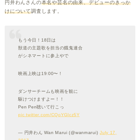
円井わんさんの
本名や芸名の由来、デビューのきっか
けについて
調査します。
もう今日！18日は
獣道の主題歌を担当の餓鬼連合
がシネマートに参上やで
映画上映は19:00〜！
ダンサーチームも映画を観に
駆けつけますよー！！
Pen Pen聴いて行こっ
pic.twitter.com/CQoYGIcz5Y
— 円井わん Wan Marui (@wanmarui)
July 17,