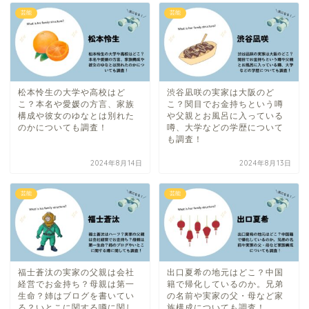
芸能
芸能
松本怜生の大学や高校はど
渋谷凪咲の実家は大阪のど
こ？本名や愛媛の方言、家族
こ？関目でお金持ちという噂
構成や彼女のゆなとは別れた
や父親とお風呂に入っている
のかについても調査！
噂、大学などの学歴について
も調査！
2024年8月14日
2024年8月13日
芸能
芸能
福士蒼汰の実家の父親は会社
出口夏希の地元はどこ？中国
経営でお金持ち？母親は第一
籍で帰化しているのか。兄弟
生命？姉はブログを書いてい
の名前や実家の父・母など家
る？いとこに関する噂に関し
族構成についても調査！