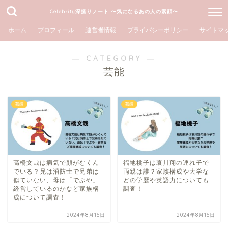
Celebrity深掘りノート 〜気になるあの人の素顔〜
ホーム
プロフィール
運営者情報
プライバシーポリシー
サイトマ
― CATEGORY ―
芸能
芸能
芸能
高橋文哉は病気で顔がむくん
福地桃子は哀川翔の連れ子で
でいる？兄は消防士で兄弟は
両親は誰？家族構成や大学な
似ていない、母は「でぶや」
どの学歴や英語力についても
経営しているのかなど家族構
調査！
成について調査！
2024年8月16日
2024年8月16日