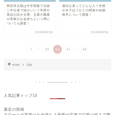
間宮祥太朗は中学受験で法政
瀧内公美ってどんな人？学歴
二中出身で頭がいい？学歴や
や木下ほうかとの関係や結婚
英語が話せる噂、父親の職業
相手について調査！
や実家がお金持ちという噂に
ついても調査！
2024年8月5日
2024年8月5日
...
...
1
39
40
41
48
HOME
芸能
人気記事トップ10
最近の投稿
ラウールの実家はお金持ち？母親が宝塚で父親は何人で職