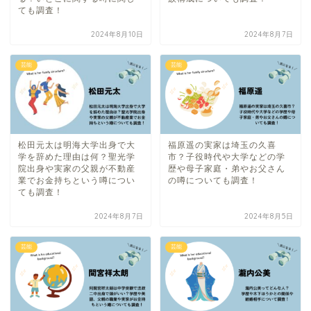
ても調査！
2024年8月10日
2024年8月7日
芸能
芸能
松田元太は明海大学出身で大
福原遥の実家は埼玉の久喜
学を辞めた理由は何？聖光学
市？子役時代や大学などの学
院出身や実家の父親が不動産
歴や母子家庭・弟やお父さん
業でお金持ちという噂につい
の噂についても調査！
ても調査！
2024年8月7日
2024年8月5日
芸能
芸能