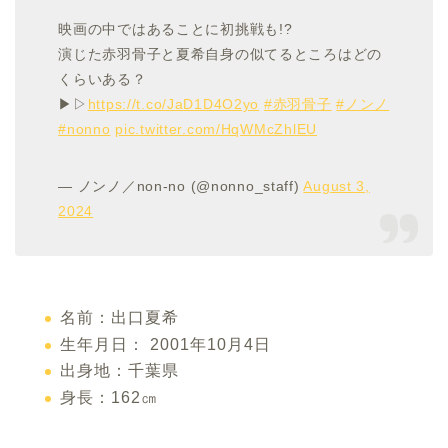
映画の中ではあることに初挑戦も!?
演じた赤羽骨子と夏希自身の似てるところはどの
くらいある？
▶▷
https://t.co/JaD1D4O2yo
#赤羽骨子
#ノンノ
#nonno
pic.twitter.com/HqWMcZhlEU
— ノンノ／non-no (@nonno_staff)
August 3,
2024
名前：出口夏希
生年月日：
2001
年
10
月
4
日
出身地：千葉県
身長：162㎝