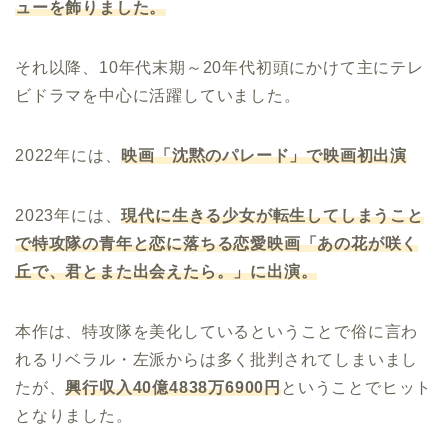
ューを飾りました。
それ以降、10年代末期～20年代初頭にかけて主にテレ
ビドラマを中心に活躍していました。
2022年には、
映画「
沈黙のパレード」で映画初出演
2023年には、
現代に生きる少女が転生してしまうこと
で特攻隊の青年と恋に落ちる恋愛映画「
あの花が咲く
丘で、君とまた出会えたら。」に出演。
本作は、特攻隊を美化しているということで俗に言わ
れるリベラル・左派からは多く批判されてしまいまし
たが、
興行収入
40
億
4838
万
6900
円
ということでヒット
となりました。