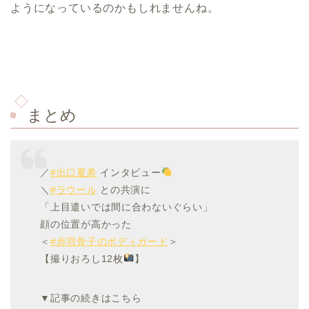
ようになっているのかもしれませんね。
まとめ
／
#出口夏希
インタビュー
＼
#ラウール
との共演に
「上目遣いでは間に合わないぐらい」
顔の位置が高かった
＜
#赤羽骨子のボディガード
＞
【撮りおろし12枚
】
▼記事の続きはこちら