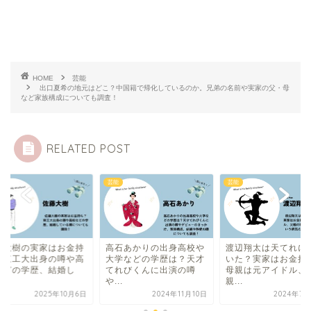
HOME
芸能
出口夏希の地元はどこ？中国籍で帰化しているのか。兄弟の名前や実家の父・母
など家族構成についても調査！
RELATED POST
芸能
芸能
石あかりの出身高校や
渡辺翔太は天てれに出て
佐藤大樹の実家はお
学などの学歴は？天才
いた？実家はお金持ちで
ち？東工大出身の噂
れびくんに出演の噂
母親は元アイドル、父
校などの学歴、結婚
.
親...
て...
2024年11月10日
2024年7月27日
2025年1