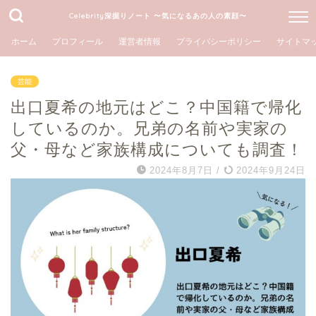
Celebrity深掘りノート 〜気になるあの人の素顔〜
ホーム
プロフィール
運営者情報
プライバシーポリシー
サイトマ
芸能
出口夏希の地元はどこ？中国籍で帰化
しているのか。兄弟の名前や実家の
父・母など家族構成についても調査！
2024年8月7日
/
2024年9月24日