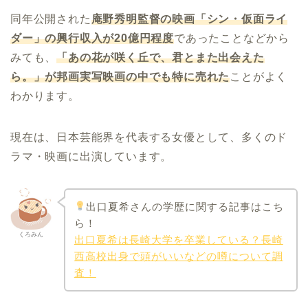
同年公開された
庵野秀明監督の映画「シン・仮面ライ
ダー」の興行収入が
20
億円程度
であったことなどから
みても、
「
あの花が咲く丘で、君とまた出会えた
ら。」が邦画実写映画の中でも特に売れた
ことがよく
わかります。
現在は、日本芸能界を代表する女優として、多くのド
ラマ・映画に出演しています。
出口夏希さんの学歴に関する記事はこち
ら！
くろみん
出口夏希は長崎大学を卒業している？長崎
西高校出身で頭がいいなどの噂について調
査！