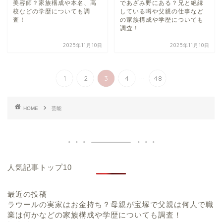
美容師？家族構成や本名、高
であざみ野にある？兄と絶縁
校などの学歴についても調
している噂や父親の仕事など
査！
の家族構成や学歴についても
調査！
2025年11月10日
2025年11月10日
...
1
2
3
4
48
HOME
芸能
人気記事トップ10
最近の投稿
ラウールの実家はお金持ち？母親が宝塚で父親は何人で職
業は何かなどの家族構成や学歴についても調査！