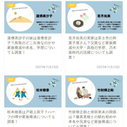
芸能
芸能
蓮佛美沙子の妹は蓮佛杏沙
若月佑美の実家は富士市の和
子？鳥取のどこ出身なのかや
菓子屋さん？父親など家族構
家族構成や本名、学歴につい
成や大学・高校の学歴、乃木
ても調査！
坂時代の活躍についても調
査！
2025年11月25日
2025年11月25日
芸能
芸能
松本穂香は戸籍上双子？ハー
竹財輝之助と倖田來未の関係
フの噂や家族構成についても
は？藤真美穂との馴れ初めや
調査！
本名や兄弟など家族構成につ
いても調査！