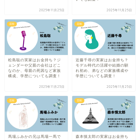
2025年11月25日
2025年11月25日
芸能
芸能
松島聡の実家はお金持ち？ジ
近藤千尋の実家はお金持ち？
ェンダーや父親の会社はどこ
モデル時代の活躍や結婚の馴
なのか、母親の死因など家族
れ初め、弟などの家族構成や
構成、学歴についても調査！
学歴についても調査！
2025年11月25日
2025年11月25日
芸能
芸能
馬場ふみかの兄は馬場一馬で
森本慎太郎の実家はお金持ち