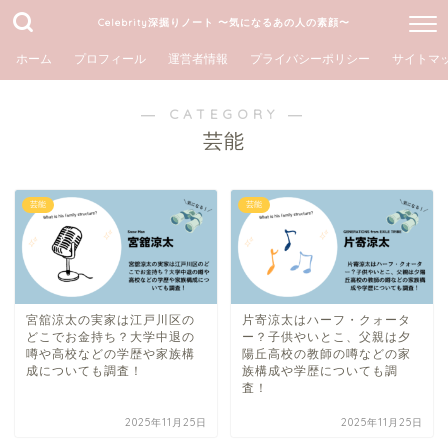
Celebrity深掘りノート 〜気になるあの人の素顔〜
ホーム
プロフィール
運営者情報
プライバシーポリシー
サイトマ
― CATEGORY ―
芸能
芸能
芸能
宮舘涼太の実家は江戸川区の
片寄涼太はハーフ・クォータ
どこでお金持ち？大学中退の
ー？子供やいとこ、父親は夕
噂や高校などの学歴や家族構
陽丘高校の教師の噂などの家
成についても調査！
族構成や学歴についても調
査！
2025年11月25日
2025年11月25日