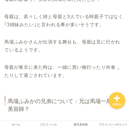
母親は、若々しく姉と母親と3人でいる時親子ではなく
ホーム
｢3姉妹みたい｣と言われる事が多いそうです。
プロフィール
馬場ふみかさんが出演する舞台も、母親は見に行かれ
ているようです。
運営者情報
母親が東京に来た時は、一緒に買い物行ったり外食し
プライバシーポリシー
たりして過ごされています。
馬場ふみかの兄弟について：兄は馬場一馬で
MENU
美容師？
馬場ふみかさんは、姉はいますが兄はいません。
ホーム
プロフィール
運営者情報
プライバシーポリシー