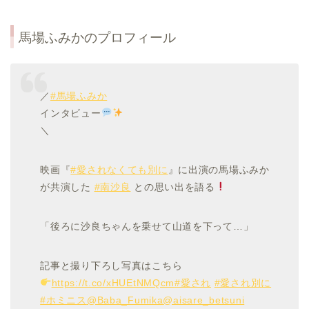
馬場ふみかのプロフィール
／
#馬場ふみか
インタビュー
＼
映画『
#愛されなくても別に
』に出演の馬場ふみか
が共演した
#南沙良
との思い出を語る
「後ろに沙良ちゃんを乗せて山道を下って…」
記事と撮り下ろし写真はこちら
https://t.co/xHUEtNMQcm
#愛され
#愛され別に
#ホミニス
@Baba_Fumika
@aisare_betsuni