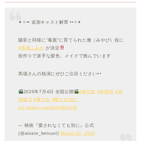
✦✧•• 追加キャスト解禁 ••✧✦
陽彩と同様に”毒親”に育てられた雅（みやび）役に
#馬場ふみか
が決定
役作りで派手な髪色、メイクで挑んでいます
馬場さんの熱演にぜひご注目ください
2025年7月4日 全国公開
#南沙良
#井樫彩
#武
田綾乃
#愛され
#愛され別に
pic.twitter.com/kxAaEqxTiE
— 映画『愛されなくても別に』公式
(@aisare_betsuni)
March 20, 2025