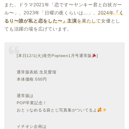
また、ドラマ2021年「恋です〜ヤンキー君と白状ガー
ル〜」、2023年「日曜の夜くらいは…」、
2024年
「く
るり〜誰が私と恋をした〜」主演
を果たして
女優とし
ても活躍の場を広げています。
[本日12/1(火)発売Popteen1月号通常版
]
通常版表紙:生見愛瑠
本体価格:550円
通常版は
POP卒業記念！
おとぅなめるる袋とじ写真集がついてるよ
イチオシ企画は