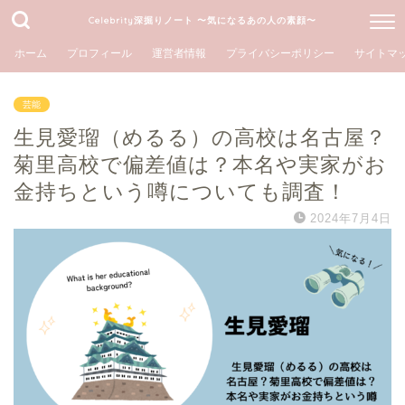
Celebrity深掘りノート 〜気になるあの人の素顔〜
ホーム
プロフィール
運営者情報
プライバシーポリシー
サイトマ
芸能
生見愛瑠（めるる）の高校は名古屋？
菊里高校で偏差値は？本名や実家がお
金持ちという噂についても調査！
2024年7月4日