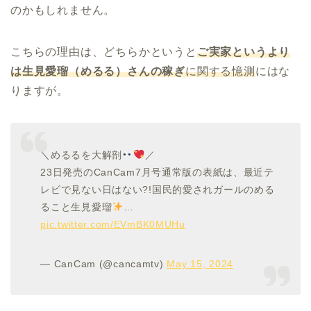
のかもしれません。
こちらの理由は、どちらかというと
ご実家というより
は生見愛瑠（めるる）さんの稼ぎ
に関する憶測
にはな
りますが。
＼めるるを大解剖
／
23日発売のCanCam7月号通常版の表紙は、最近テ
レビで見ない日はない?!国民的愛されガールのめる
ること生見愛瑠
…
pic.twitter.com/EVmBK0MUHu
— CanCam (@cancamtv)
May 15, 2024