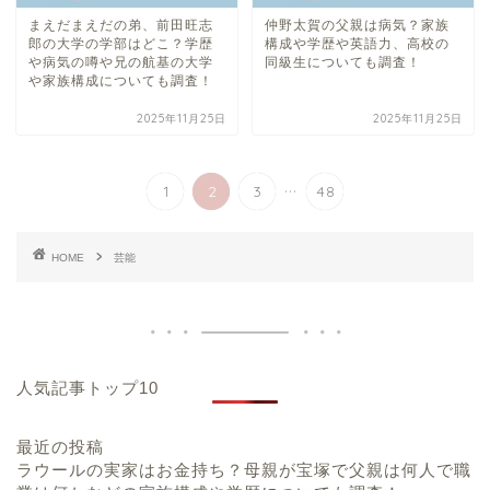
まえだまえだの弟、前田旺志
仲野太賀の父親は病気？家族
郎の大学の学部はどこ？学歴
構成や学歴や英語力、高校の
や病気の噂や兄の航基の大学
同級生についても調査！
や家族構成についても調査！
2025年11月25日
2025年11月25日
...
1
2
3
48
HOME
芸能
人気記事トップ10
最近の投稿
ラウールの実家はお金持ち？母親が宝塚で父親は何人で職