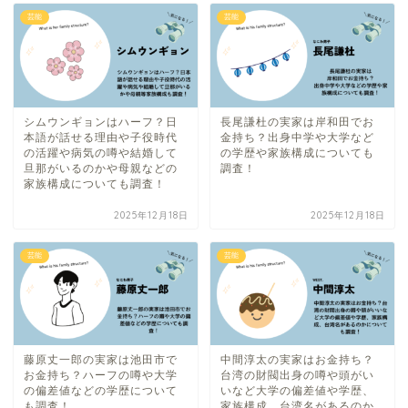
芸能
芸能
シムウンギョンはハーフ？日
長尾謙杜の実家は岸和田でお
本語が話せる理由や子役時代
金持ち？出身中学や大学など
の活躍や病気の噂や結婚して
の学歴や家族構成についても
旦那がいるのかや母親などの
調査！
家族構成についても調査！
2025年12月18日
2025年12月18日
芸能
芸能
藤原丈一郎の実家は池田市で
中間淳太の実家はお金持ち？
お金持ち？ハーフの噂や大学
台湾の財閥出身の噂や頭がい
の偏差値などの学歴について
いなど大学の偏差値や学歴、
も調査！
家族構成、台湾名があるのか