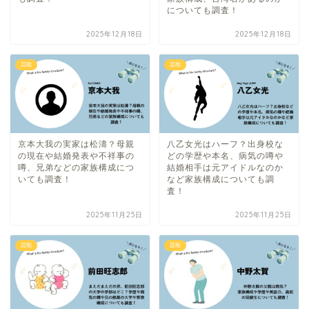
についても調査！
2025年12月18日
2025年12月18日
芸能
芸能
京本大我の実家は松濤？母親
八乙女光はハーフ？出身校な
の現在や結婚発表や不祥事の
どの学歴や本名、病気の噂や
噂、兄弟などの家族構成につ
結婚相手は元アイドルなのか
いても調査！
など家族構成についても調
査！
2025年11月25日
2025年11月25日
芸能
芸能