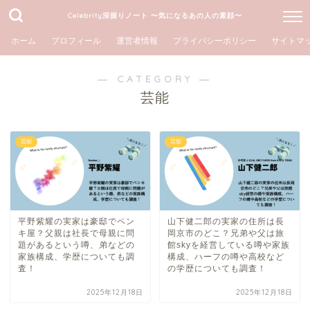
Celebrity深掘りノート 〜気になるあの人の素顔〜
ホーム
プロフィール
運営者情報
プライバシーポリシー
サイトマ
― CATEGORY ―
芸能
芸能
芸能
平野紫耀の実家は豪邸でペン
山下健二郎の実家の住所は長
キ屋？父親は社長で母親に問
岡京市のどこ？兄弟や父は旅
題があるという噂、弟などの
館skyを経営している噂や家族
家族構成、学歴についても調
構成、ハーフの噂や高校など
査！
の学歴についても調査！
2025年12月18日
2025年12月18日