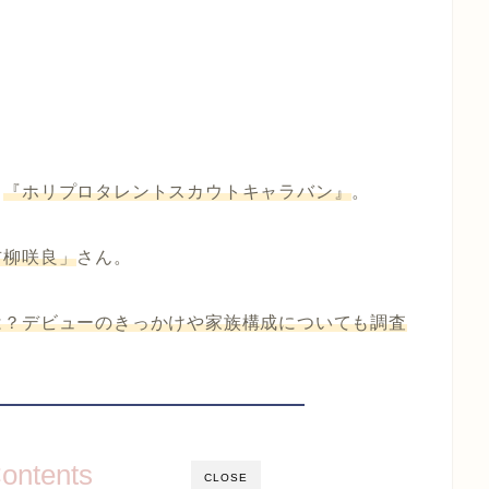
ト
『ホリプロタレントスカウトキャラバン』
。
吉柳咲良」
さん。
は？デビューのきっかけや家族構成についても調査
ontents
CLOSE