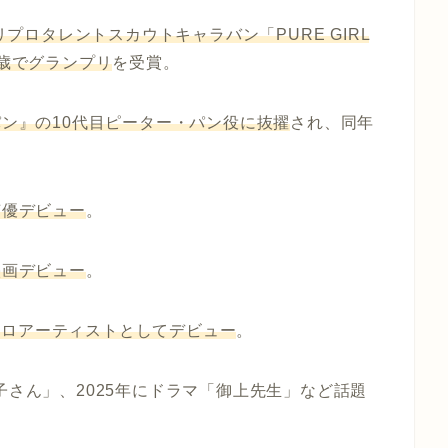
リプロタレントスカウトキャラバン「PURE GIRL
2歳でグランプリ
を受賞。
ン』の10代目ピーター・パン役に抜擢
され、同年
声優デビュー
。
映画デビュー
。
でソロアーティストとしてデビュー
。
子さん」、2025年にドラマ「御上先生」など話題