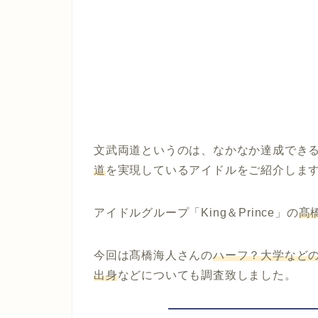
文武両道というのは、なかなか達成でき
道
を実現しているアイドルをご紹介しま
アイドルグループ「King＆Prince」の
髙
今回は髙橋海人さんの
ハーフ？大学など
出身
などについても調査致しました。