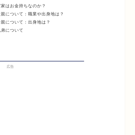
実家はお金持ちなのか？
父親について：職業や出身地は？
母親について：出身地は？
兄弟について
広告