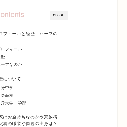
ontents
CLOSE
ロフィールと経歴、ハーフの
プロフィール
経歴
ハーフなのか
歴について
出身中学
出身高校
出身大学・学部
家はお金持ちなのかや家族構
父親の職業や両親の出身は？