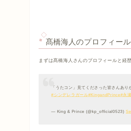
髙橋海人のプロフィー
まずは髙橋海人さんのプロフィールと経
「うたコン」見てくださった皆さんあり
#シンデレラガール
#KingandPrince
#永
— King & Prince (@kp_official0523)
Se