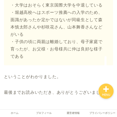
・大学はおそらく東京国際大学を中退している
・堀越高校へはスポーツ推薦への入学のため、
面識があったか定かではないが同級生として森
ホーム
本慎太郎さんや杉咲花さん、山本舞香さんなど
がいる
プロフィール
・子供の頃に両親は離婚しており、母子家庭で
育ったが、お父様・お母様共に仲は良好な様子
運営者情報
である
プライバシーポリシー
ということがわかりました。
最後までお読みいただき、ありがとうございました。
MENU
ホーム
プロフィール
運営者情報
プライバシーポリシー