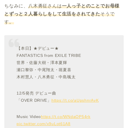
ちなみに、
八木勇征さんは
一人っ子とのことでお母様
とずっと２人暮らしをして生活をされてきた
そうで
す。
【本日】★デビュー★
FANTASTICS from EXILE TRIBE
世界・佐藤大樹・澤本夏輝
瀬口黎弥・中尾翔太・堀夏喜
木村慧人・八木勇征・中島颯太
12/5発売 デビュー曲
「OVER DRIVE」
https://t.co/aUpshnrAvK
Music Video
https://t.co/WNdaOP54rk
pic.twitter.com/x9uLot61A8