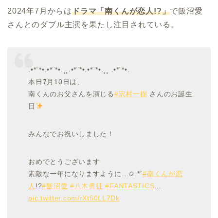
2024年7月からは
ドラマ「南くんが恋人!?」
で飯沼愛
さんとのダブル主演を果たし注目されている。
.•*¨*•.•*¨*•.¸¸.•*¨*•.•*¨*•.¸¸ .•*¨*•.
本日7月10日は、
南くんのお父さんを演じる
#沢村一樹
さんのお誕生
日
みんなでお祝いしました！
おめでとうございます
素敵な一年になりますように…✩.*˚
#南くんが恋
人
!?
#飯沼愛
#八木勇征
#FANTASTICS
…
pic.twitter.com/rXt50LL7Dk