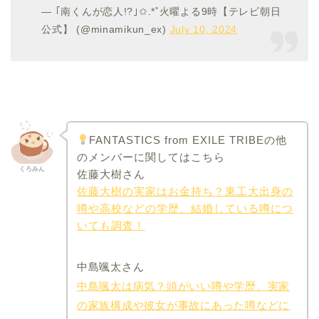
— ｢南くんが恋人!?｣✩.*˚火曜よる9時【テレビ朝日
公式】 (@minamikun_ex)
July 10, 2024
FANTASTICS from EXILE TRIBEの他
のメンバーに関してはこちら
くろみん
佐藤大樹さん
佐藤大樹の実家はお金持ち？東工大出身の
噂や高校などの学歴、結婚している噂につ
いても調査！
中島颯太さん
中島颯太は病気？頭がいい噂や学歴、実家
の家族構成や彼女が事故にあった噂などに