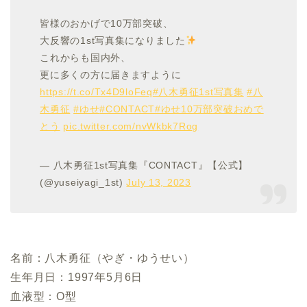
皆様のおかげで10万部突破、
大反響の1st写真集になりました
これからも国内外、
更に多くの方に届きますように
https://t.co/Tx4D9loFeq
#八木勇征1st写真集
#八
木勇征
#ゆせ
#CONTACT
#ゆせ10万部突破おめで
とう
pic.twitter.com/nvWkbk7Rog
— 八木勇征1st写真集『CONTACT』【公式】
(@yuseiyagi_1st)
July 13, 2023
名前：八木勇征（やぎ・ゆうせい）
生年月日：1997年5月6日
血液型：O型