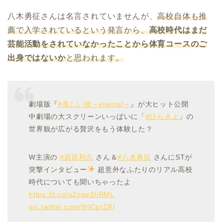
八木勇征さんは名言されていませんが、
高校自体も推
薦で入学されているという発言から、
高校時代はまだ
芸能活動をされていなかったことから体育コースのご
出身ではないか
と思われます。
劇場版『
#美しい彼～eternal～
』が大ヒット公開
中劇場の大スクリーンいっぱいに「
#ひらきよ
」の
世界観が広がる贅沢をもう体験した？
W主演の
#萩原利久
さん＆
#八木勇征
さんにSTが
突撃インタビュー
超意外なふたりのリアル高校
時代についても聞いちゃったよ
https://t.co/uZcpe3hRML
pic.twitter.com/tfrlCprZRl