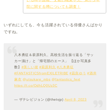
院に関する噂についても調査！
いずれにしても、今も活躍されている俳優さんばかり
ですね。
八木勇征＆萩原利久、高校生活を振り返る「サッ
カー漬け」と「帰宅部のエース」 【ほか写真多
数】
#美しい彼
#萩原利久
#八木勇征
#FANTASTICSfromEXILETRIBE
#凪良ゆう
#酒井
麻衣
@utsukare_mbs
@fantastics_fext
https://t.co/OdhLQ0Uz3C
— ザテレビジョン (@thetvjp)
April 8, 2023