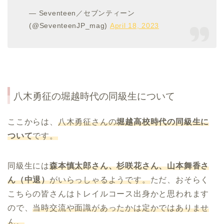
— Seventeen／セブンティーン
(@SeventeenJP_mag)
April 18, 2023
八木勇征の堀越時代の同級生について
ここからは、
八木勇征さんの
堀越高校時代の同級生に
ついて
です。
同級生には
森本慎太郎さん、杉咲花さん、山本舞香さ
ん（中退）
がいらっしゃるようです。
ただ、おそらく
こちらの皆さんはトレイルコース出身かと思われます
ので、
当時交流や面識があったかは定かではありませ
ん。