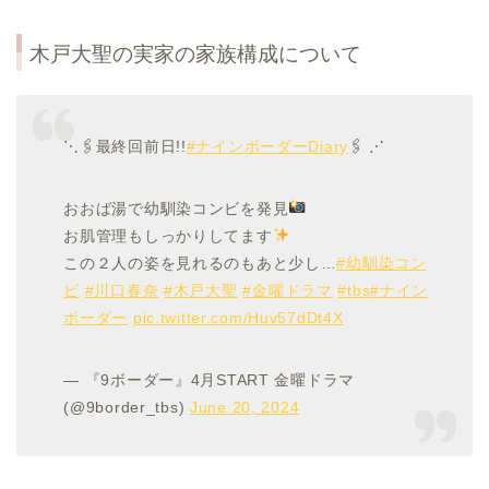
木戸大聖の実家の家族構成について
⋱🖇最終回前日!!
#ナインボーダーDiary
🖇 ⋰
おおば湯で幼馴染コンビを発見
お肌管理もしっかりしてます
この２人の姿を見れるのもあと少し…
#幼馴染コン
ビ
#川口春奈
#木戸大聖
#金曜ドラマ
#tbs
#ナイン
ボーダー
pic.twitter.com/Huv57dDt4X
— 『9ボーダー』4月START 金曜ドラマ
(@9border_tbs)
June 20, 2024