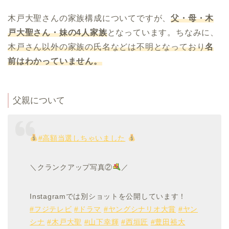
木戸大聖さんの家族構成についてですが、
父・母・木
戸大聖さん・妹の4人家族
となっています。ちなみに、
木戸さん以外の家族の氏名などは不明となっており
名
前はわかっていません。
父親について
#高額当選しちゃいました
＼クランクアップ写真②
／
Instagramでは別ショットを公開しています！
#フジテレビ
#ドラマ
#ヤングシナリオ大賞
#ヤン
シナ
#木戸大聖
#山下幸輝
#西垣匠
#豊田裕大