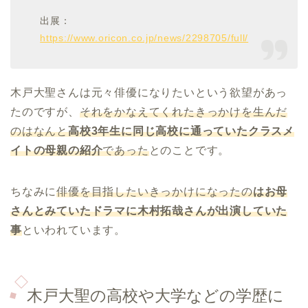
出展：
https://www.oricon.co.jp/news/2298705/full/
木戸大聖さんは元々俳優になりたいという欲望があっ
たのですが、
それをかなえてくれたきっかけを生んだ
のはなんと
高校3年生に同じ高校に通っていたクラスメ
イトの母親の紹介
であった
とのことです。
ちなみに
俳優を目指したいきっかけになったの
はお母
さんとみていたドラマに木村拓哉さんが出演していた
事
といわれています。
木戸大聖
の高校や大学などの学歴に