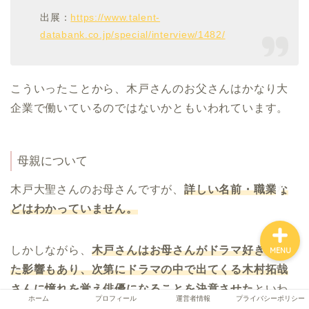
出展：
https://www.talent-
databank.co.jp/special/interview/1482/
ホーム
こういったことから、木戸さんのお父さんはかなり大
プロフィール
企業で働いているのではないかともいわれています。
運営者情報
母親について
プライバシーポリシー
木戸大聖さんのお母さんですが、
詳しい名前・職業な
どはわかっていません。
しかしながら、
木戸さんはお母さんがドラマ好きだっ
MENU
た影響もあり、次第にドラマの中で出てくる木村拓哉
さんに憧れを覚え俳優になることを決意させた
といわ
ホーム
プロフィール
運営者情報
プライバシーポリシー
れています。