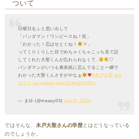
ついて
日曜日をふと思い出して
「パンダマン！ワンピースね！笑」
「わかった！忍ばせとくね！
」
ってくりくりした目でめちゃくちゃこっち見て話
してくれた大聖くんが忘れられなくて..
♡
パンダマンがいつも裏表紙に忍んでること一瞬で
わかった大聖くんさすがやなぁ
#木戸大聖
#は
なうた
pic.twitter.com/Z9Wn2Gk8Tn
— まゆ (@maaay03)
July 9, 2024
ではそんな、
木戸大聖さんの学歴
とはどうなっている
のでしょうか。