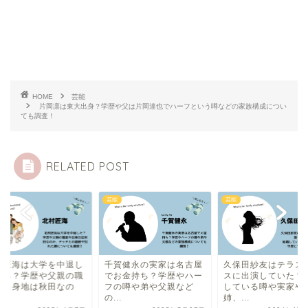
HOME
芸能
片岡凛は東大出身？学歴や父は片岡達也でハーフという噂などの家族構成につい
ても調査！
RELATED POST
芸能
芸能
賀健永の実家は名古屋
久保田紗友はテラスハウ
北村匠海は大学を中
お金持ち？学歴やハー
スに出演していた？結婚
ている？学歴や父親
の噂や弟や父親など
している噂や実家や
業や出身地は秋田な
.
姉、...
か...