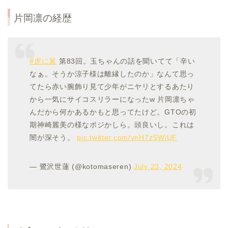
片岡凛の経歴
#虎に翼
第83回。玉ちゃんの話を聞いてて「辛い
なぁ。そうか涼子様は離縁したのか」なんて思っ
てたら赤い腕飾り見て少年がニヤリとするあたり
から一気にサイコスリラーになったw 片岡凛ちゃ
んだから何かあるかもと思ってたけど。GTOの初
期神崎麗美の様なポジかしら。頭良いし。これは
闇が深そう。
pic.twitter.com/vnH7zSWiUF
— 鷺沢世蓮 (@kotomaseren)
July 23, 2024