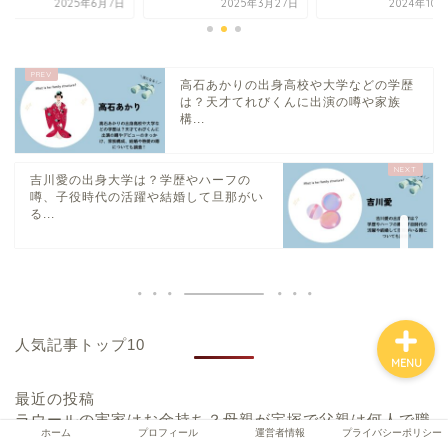
2025年3月27日
2024年10月25日
2025年6
ホーム
高石あかりの出身高校や大学などの学歴
は？天才てれびくんに出演の噂や家族
構...
プロフィール
吉川愛の出身大学は？学歴やハーフの
運営者情報
噂、子役時代の活躍や結婚して旦那がい
る...
プライバシーポリシー
人気記事トップ10
MENU
最近の投稿
ラウールの実家はお金持ち？母親が宝塚で父親は何人で職
ホーム
プロフィール
運営者情報
プライバシーポリシー
業は何かなどの家族構成や学歴についても調査！