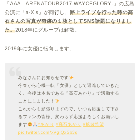
「AAA ARENATOUR2017‐WAYOFGLORY‐」の広島
公演に「a-X’s」が同行し、
路上ライブを行った時の高
石さんの写真が奇跡の１枚として
SNS
話題になりまし
た。
2018年にグループは解散。
2019年に女優に転向します。
みなさんにお知らせです
今春から心機一転「女優」として邁進していきた
く、今後は本名である『髙石あかり』で活動する
ことにしました！
これからも頑張りますので、いつも応援して下さ
るファンの皆様、変わらず応援よろしくお願いし
ます
#あかり
#髙石あかり
#拡散希望
pic.twitter.com/xVglQxSb3q