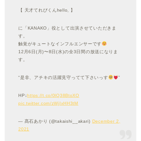
【 天才てれびくんhello, 】
に「KANAKO」役として出演させていただきま
す。
触覚がキュートなインフルエンサーです
12月6日(月)〜8日(水)の全3日間の放送になりま
す。
“是非、アチキの活躍見守ってて下さいっす
”
HP↓
https://t.co/0lQ38BtoXO
pic.twitter.com/zWjIxHH3tM
— 髙石あかり (@takaishi__akari)
December 2,
2021