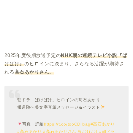
2025年度後期放送予定の
NHK
朝の連続テレビ小説『ば
けばけ』
のヒロインに決まり、さらなる活躍が期待さ
れる
高石あかりさん。
朝ドラ「ばけばけ」ヒロインの髙石あかり
報道陣へ美文字直筆メッセージ＆イラスト
写真・詳細
https://t.co/tooCDiIxag
#髙石あかり
#高石あかり
#高石あかりさん
#ばけばけ
#朝ドラ