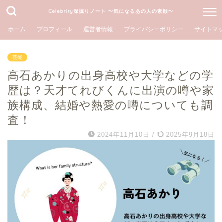
Celebrity深掘りノート 〜気になるあの人の素顔〜
ホーム
プロフィール
運営者情報
プライバシーポリシー
サイトマ
芸能
高石あかりの出身高校や大学などの学
歴は？天才てれびくんに出演の噂や家
族構成、結婚や熱愛の噂についても調
査！
2024年11月10日
/
2025年9月18日