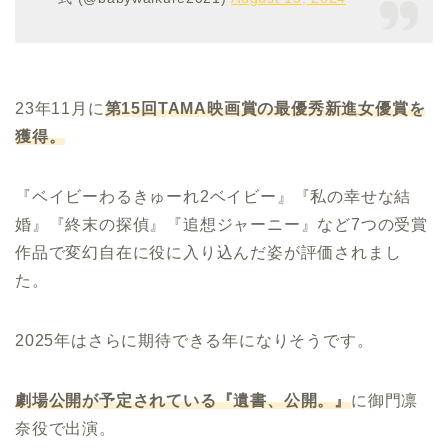
23年11月に
第
15
回
TAMA
映画賞の最優秀新進女優賞を
獲得。
『ベイビーわるきゅーれ2ベイビー』『私の幸せな結
婚』『終末の探偵』『追想ジャーニー』など7つの受賞
作品で変幻自在に役に入り込んだ姿が評価されまし
た。
2025年はさらに期待できる年になりそうです。
劇場公開が予定されている『遺書、公開。』
に御門凛
奈役で出演。