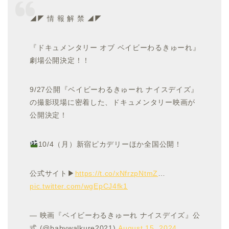
◢◤ 情 報 解 禁 ◢◤
『ドキュメンタリー オブ ベイビーわるきゅーれ』
劇場公開決定！！
9/27公開『ベイビーわるきゅーれ ナイスデイズ』
の撮影現場に密着した、ドキュメンタリー映画が
公開決定！
10/4（月）新宿ピカデリーほか全国公開！
公式サイト▶
https://t.co/xNfrzpNtmZ
…
pic.twitter.com/wgEpCJ4fk1
— 映画『ベイビーわるきゅーれ ナイスデイズ』公
式 (@babywalkure2021)
August 15, 2024