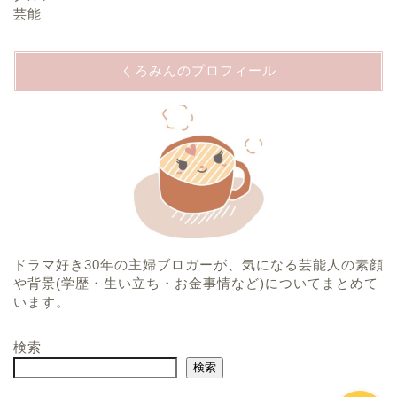
芸能
くろみんのプロフィール
ホーム
プロフィール
ドラマ好き30年の主婦ブロガーが、気になる芸能人の素顔
運営者情報
や背景(学歴・生い立ち・お金事情など)についてまとめて
います。
プライバシーポリシー
検索
検索