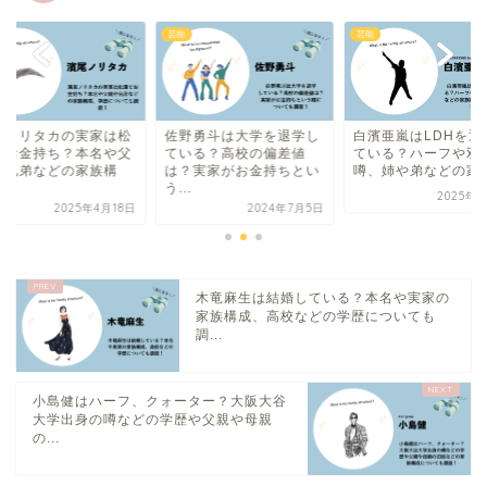
芸能
芸能
尾ノリタカの実家は松
佐野勇斗は大学を退学し
白濱亜嵐はLDHを退
でお金持ち？本名や父
ている？高校の偏差値
ている？ハーフや双
や兄弟などの家族構
は？実家がお金持ちとい
噂、姉や弟などの家族.
.
う...
2025年4
2025年4月18日
2024年7月5日
木竜麻生は結婚している？本名や実家の
家族構成、高校などの学歴についても
調...
小島健はハーフ、クォーター？大阪大谷
大学出身の噂などの学歴や父親や母親
の...