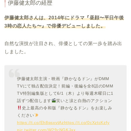
伊藤健太郎の経歴
伊藤健太郎さんは、2014年にドラマ『昼顔〜平日午後
3時の恋人たち〜』で俳優デビューしました。
自然な演技が注目され、俳優としての第一歩を踏み出
しました。
伊藤健太郎主演・映画『静かなるドン』がDMM
TVにて独占配信決定！前編・後編を全8話のDMM
TV特別編集版として6/1（木）より毎週木曜日に1
話ずつ配信します
笑いと涙と白熱のアクション
史上最高の令和版『静かなるドン』をお楽しみ
ください
https://t.co/Eh8qsxvtAz
https://t.co/0cXztcKzfy
pic.twitter.com/W29cNGKJax