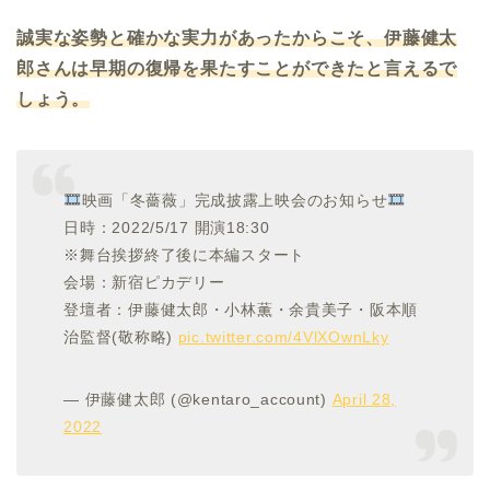
誠実な姿勢と確かな実力があったからこそ、伊藤健太
郎さんは早期の復帰を果たすことができたと言えるで
しょう。
映画「冬薔薇」完成披露上映会のお知らせ
日時：2022/5/17 開演18:30
※舞台挨拶終了後に本編スタート
会場：新宿ピカデリー
登壇者：伊藤健太郎・小林薫・余貴美子・阪本順
治監督(敬称略)
pic.twitter.com/4VlXOwnLky
— 伊藤健太郎 (@kentaro_account)
April 28,
2022