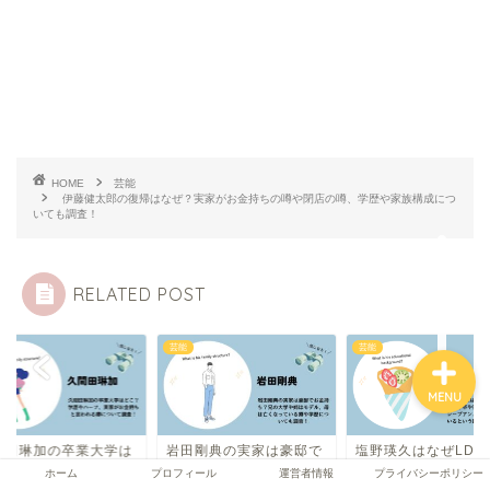
ホーム
プロフィール
HOME
芸能
伊藤健太郎の復帰はなぜ？実家がお金持ちの噂や閉店の噂、学歴や家族構成につ
運営者情報
いても調査！
プライバシーポリシー
RELATED POST
芸能
芸能
MENU
田剛典の実家は豪邸で
塩野瑛久はなぜLDH所属
久間田琳加の卒業大
金持ち？兄の大学や姉
なのか？中卒や実家の両
どこ？学歴やハーフ
ホーム
プロフィール
運営者情報
プライバシーポリシー
モデル、母は亡くな
親が営むクレープアン...
家がお金持ちと言わ