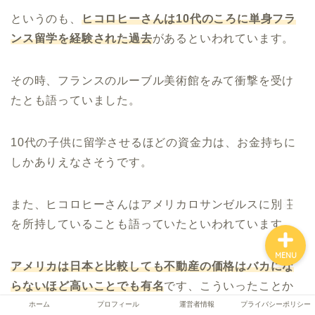
というのも、
ヒコロヒーさんは
10
代のころに単身フラ
ンス留学を経験された過去
があるといわれています。
ホーム
その時、フランスのルーブル美術館をみて衝撃を受け
プロフィール
たとも語っていました。
運営者情報
10代の子供に留学させるほどの資金力は、お金持ちに
しかありえなさそうです。
プライバシーポリシー
また、ヒコロヒーさんはアメリカロサンゼルスに別荘
を所持していることも語っていたといわれています。
MENU
アメリカは日本と比較しても不動産の価格はバカにな
らないほど高いことでも有名
です、こういったことか
ら
ヒコロヒーさんはかなりお金持ちの両親からかなり
ホーム
プロフィール
運営者情報
プライバシーポリシー