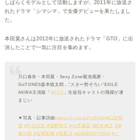
しばらくモデルとして活動しますが、2011年に放送さ
れたドラマ「シマシマ」で女優デビューを果たしまし
た。
本田翼さんは2012年に放送されたドラマ「GTO」に出
演したことで一気に注目を集めます。
川口春奈・本田翼・Sexy Zone菊池風磨・
SixTONES森本慎太郎…“スター勢ぞろい”EXILE
AKIRA主演版「
#GTO
」生徒役キャストの飛躍が凄
まじい
▼写真・記事詳細
https://t.co/c4xPcH4Xbt
#山田裕
貴
#中川大志
#塩野瑛久
#小芝風花
#鈴木伸之
#伊
藤沙莉
#松岡茉優
#竜星涼
#GENERATIONS
#ど