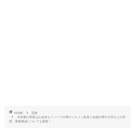
HOME
芸能
本田翼の実家はお金持ち？ハーフの噂やイケメン医者と結婚の噂や大学などの学
歴、家族構成についても調査！