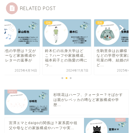
RELATED POST
芸能
芸能
木仁の出身大学はど
生駒里奈はお嬢様？高校
影山拓也の学歴は？
？ハーフや家族構成、
などの学歴や実家はお寿
レーサーなど家族構
本莉子との熱愛の噂に
司屋の噂、結婚の噂な
ファンレターの返事
.
ど...
来...
2024年11月7日
2025年4月23日
2025年4
杉咲花はハーフ、クォーター？そばかす
は親がレベッカの噂など家族構成や学
歴...
宮澤エマとdaigoの関係は？家系図や祖
父や母などの家族構成やハーフや実...