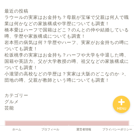
最近の投稿
ラウールの実家はお金持ち？母親が宝塚で父親は何人で職
業は何かなどの家族構成や学歴についても調査！
ホーム
橋本愛はハーフで国籍はどこ？のんとの仲や結婚している
噂、学歴や家族構成についても調査！
プロフィール
岩本照の病気は何？学歴やハーフ、実家がお金持ちの噂に
ついても調査！
松坂桃李の実家はお金持ち？ハーフや大学を中退した噂、
運営者情報
国籍や英語力、父が大学教授の噂、祖父などの家族構成に
ついても調査！
小瀧望の高校などの学歴は？実家は大阪のどこなのかや、
プライバシーポリシー
団地の噂、父親が教師という噂についても調査！
カテゴリー
グルメ
芸能
MENU
くろみんのプロフィール
ホーム
プロフィール
運営者情報
プライバシーポリシー