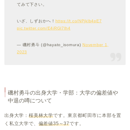
てみて下さい。
いざ、しずおかへ！
https://t.co/NPjklb4pE7
pic.twitter.com/E4iRGl7Ih4
— 磯村勇斗 (@hayato_isomura)
November 1,
2023
磯村勇斗
の出身大学・学部：大学の偏差値や
中退の噂につい
て
出身大学：
桜美林大学
です。東京都町田市に本部を置
く私立大学で、
偏差値
35
～
37
です。