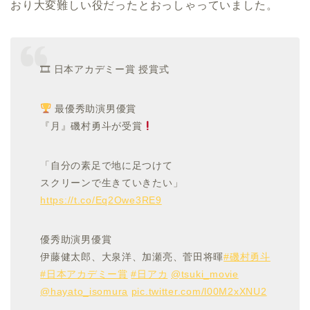
おり大変難しい役だったとおっしゃっていました。
🎞 日本アカデミー賞 授賞式
最優秀助演男優賞
『月』磯村勇斗が受賞
「自分の素足で地に足つけて
スクリーンで生きていきたい」
https://t.co/Eq2Owe3RE9
優秀助演男優賞
伊藤健太郎、大泉洋、加瀬亮、菅田将暉
#磯村勇斗
#日本アカデミー賞
#日アカ
@tsuki_movie
@hayato_isomura
pic.twitter.com/l00M2xXNU2