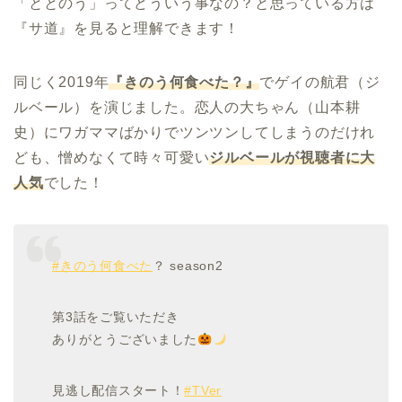
「ととのう」ってどういう事なの？と思っている方は
『サ道』を見ると理解できます！
同じく2019年
『きのう何食べた？』
でゲイの航君（ジ
ルベール）を演じました。恋人の大ちゃん（山本耕
史）にワガママばかりでツンツンしてしまうのだけれ
ども、憎めなくて時々可愛い
ジルベールが視聴者に大
人気
でした！
#きのう何食べた
？ season2
第3話をご覧いただき
ありがとうございました
見逃し配信スタート！
#TVer