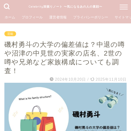
Celebrity深掘りノート 〜気になるあの人の素顔〜
ホーム
プロフィール
運営者情報
プライバシーポリシー
サイトマ
芸能
磯村勇斗の大学の偏差値は？中退の噂
や沼津の中見世の実家の店名、2世の
噂や兄弟など家族構成についても調
査！
2024年10月20日
/
2025年11月10日