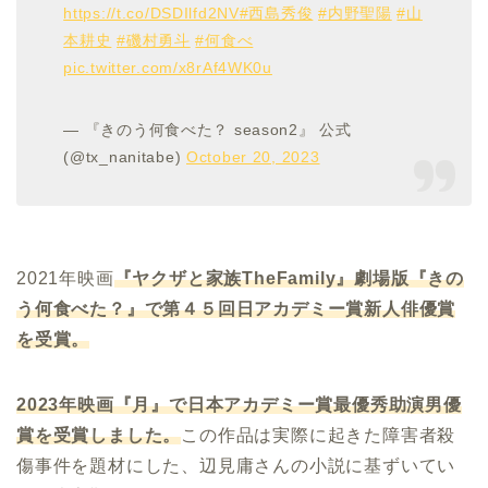
https://t.co/DSDIlfd2NV
#西島秀俊
#内野聖陽
#山
本耕史
#磯村勇斗
#何食べ
pic.twitter.com/x8rAf4WK0u
— 『きのう何食べた？ season2』 公式
(@tx_nanitabe)
October 20, 2023
2021年映画
『ヤクザと家族
TheFamily
』劇場版『きの
う何食べた？』で第４５回日アカデミー賞新人俳優賞
を受賞。
2023
年映画『月』で日本アカデミー賞最優秀助演男優
賞を受賞しました。
この作品は実際に起きた障害者殺
傷事件を題材にした、辺見庸さんの小説に基ずいてい