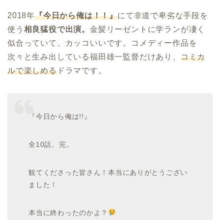
2018年
『今日から俺は！！』
にて非道で卑劣な手段を
使う
相良猛役で出演。
金髪リーゼントに学ランが凄く
似合っていて、カッコいいです。コメディー作品を
次々と生み出している福田雄一監督だけあり、
コミカ
ルで楽しめる
ドラマです。
『今日から俺は!!』
全10話。完。
観てくださった皆さん！本当にありがとうござい
ました！
本当に終わったのかよ？