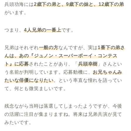
兵頭功海には
2歳下の弟と、9歳下の妹と、12歳下の弟
がいます。
つまり、
4人兄弟の一番上
です。
兄弟はそれぞれ
一般の方
なんですが、実は
1番下の弟さ
んは、あの『ジュノン・スーパーボーイ・コンテス
ト』に応募
されたことがあり、「
兵頭幸樹
」さんとい
う名前が判明しています。応募動機に、
お兄ちゃんみ
たいな俳優になりたい
。という率直な憧れを語ってい
て、何とも微笑ましいです。
残念ながら当時は落選してしまったようですが、今後
の活躍に注目が集まりますね。将来は兄弟共演が見て
みたいです。