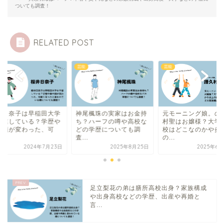
ついても調査！
RELATED POST
芸能
芸能
尾楓珠の実家はお金持
元モーニング娘。の譜久
桜井日奈子は早稲田
？ハーフの噂や高校な
村聖はお嬢様？大学や高
を卒業している？学
の学歴についても調
校はどこなのかや炎上
鼻や顔が変わった、
.
の...
愛...
2025年8月25日
2025年6月20日
2024年7月
足立梨花の弟は膳所高校出身？家族構成
や出身高校などの学歴、出産や再婚と
言...