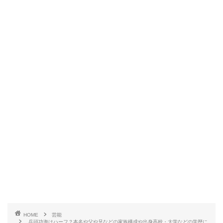
HOME
芸能
兵頭功海はハーフ？本名や父や兄などの家族構成や出身高校・大学などの学歴に