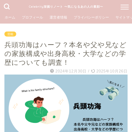
Celebrity深掘りノート 〜気になるあの人の素顔〜
ホーム
プロフィール
運営者情報
プライバシーポリシー
サイトマ
芸能
兵頭功海はハーフ？本名や父や兄など
の家族構成や出身高校・大学などの学
歴についても調査！
2024年12月30日
/
2025年10月26日