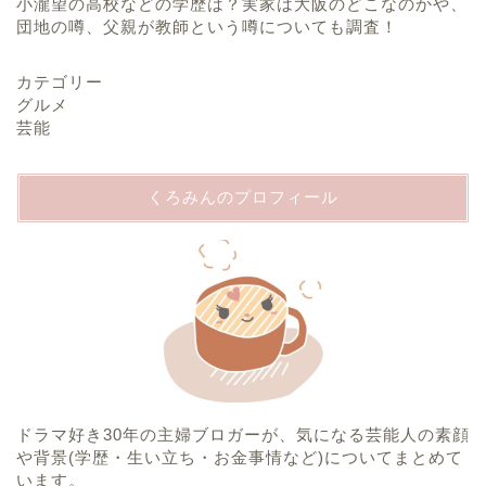
小瀧望の高校などの学歴は？実家は大阪のどこなのかや、
団地の噂、父親が教師という噂についても調査！
カテゴリー
グルメ
芸能
くろみんのプロフィール
ホーム
プロフィール
ドラマ好き30年の主婦ブロガーが、気になる芸能人の素顔
運営者情報
や背景(学歴・生い立ち・お金事情など)についてまとめて
います。