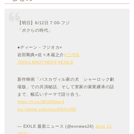
【明日】6/12日 7:00-フジ
「ボクらの時代」
●ディーン・フジオカ×
岩田剛典×佐々木蔵之介
#三代目
JSOULBROTHERS
#EXILE
新作映画「バスカヴィル家の犬 シャーロック劇
場版」での共演秘話、そして実家の家業継承の話
まで、幅広いテーマで語り合う。
https://t.co/3Eg8Xlfer4
pic.twitter.com/ovc4HUSyNE
— EXILE 最新ニュース (@exnews24)
June 11,
2022