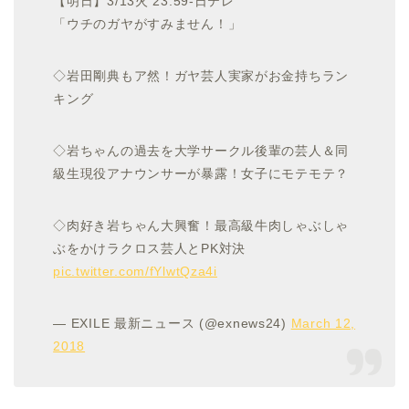
【明日】3/13火 23:59-日テレ
「ウチのガヤがすみません！」
◇岩田剛典もア然！ガヤ芸人実家がお金持ちラン
キング
◇岩ちゃんの過去を大学サークル後輩の芸人＆同
級生現役アナウンサーが暴露！女子にモテモテ？
◇肉好き岩ちゃん大興奮！最高級牛肉しゃぶしゃ
ぶをかけラクロス芸人とPK対決
pic.twitter.com/fYlwtQza4i
— EXILE 最新ニュース (@exnews24)
March 12,
2018