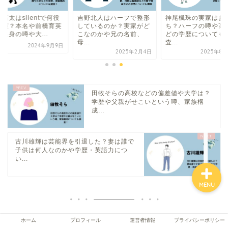
康太はsilentで何役
吉野北人はハーフで整形
神尾楓珠の実家はお
出演？本名や前橋育英
しているのか？実家がど
ち？ハーフの噂や高
出身の噂や大...
こなのかや兄の名前、
どの学歴についても
ホーム
母...
査...
2024年9月9日
2025年2月4日
2025年8月
プロフィール
田牧そらの高校などの偏差値や大学は？
運営者情報
学歴や父親がせこいという噂、家族構
成...
プライバシーポリシー
古川雄輝は芸能界を引退した？妻は誰で
子供は何人なのかや学歴・英語力につ
い...
MENU
ホーム
プロフィール
運営者情報
プライバシーポリシー
人気記事トップ10