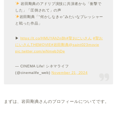
岩田剛典のアドリブ演技に共演者から「衝撃で
した」「圧倒されて」の声
岩田剛典「“何かしなきゃ”みたいなプレッシャー
と戦った作品」
▶
https://t.co/HMUYAh2nBh
#聖おにいさん
#聖お
にいさんTHEMOVIE
#岩田剛典
@saint023movie
pic.twitter.com/eiNmeb3jDe
— CINEMA Life! シネマライフ
(@cinemalife_web)
November 21, 2024
まずは、岩田剛典さんのプロフィールについてです。