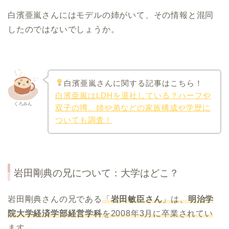
白濱亜嵐さんにはモデルの姉がいて、その情報と混同
したのではないでしょうか。
白濱亜嵐さんに関する記事はこちら！
白濱亜嵐はLDHを退社している？ハーフや
くろみん
双子の噂、姉や弟などの家族構成や学歴に
ついても調査！
岩田剛典の兄について：大学はどこ？
岩田剛典さんの兄である
「
岩田敏臣さん
」は、
明治学
院大学経済学部経営学科
を2008年3月に卒業されてい
ます。