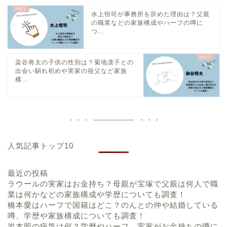
水上恒司が事務所を辞めた理由は？父親
の職業などの家族構成やハーフの噂に
つ...
染谷将太の子供の性別は？菊地凛子との
出会い馴れ初めや実家の祖父など家族
構...
人気記事トップ10
最近の投稿
ラウールの実家はお金持ち？母親が宝塚で父親は何人で職
業は何かなどの家族構成や学歴についても調査！
橋本愛はハーフで国籍はどこ？のんとの仲や結婚している
噂、学歴や家族構成についても調査！
岩本照の病気は何？学歴やハーフ、実家がお金持ちの噂に