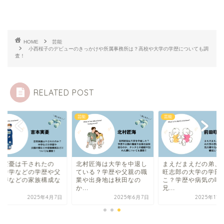
HOME
芸能
小西桜子のデビューのきっかけや所属事務所は？高校や大学の学歴についても調
査！
RELATED POST
芸能
芸能
本実憂は干されたの
北村匠海は大学を中退し
まえだまえだの弟、
？中学などの学歴や父
ている？学歴や父親の職
旺志郎の大学の学部
の噂などの家族構成な
業や出身地は秋田なの
こ？学歴や病気の噂
.
か...
兄...
2025年4月7日
2025年6月7日
2025年11