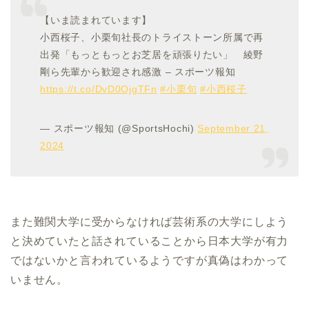
【いま読まれています】
小西桜子、小栗旬社長のトライストーン所属で再
出発「もっともっとお芝居を頑張りたい」 綾野
剛ら先輩から歓迎され感激 – スポーツ報知
https://t.co/DvD0OjgTFn
#小栗旬
#小西桜子
— スポーツ報知 (@SportsHochi)
September 21,
2024
また難関大学に受からなければ芸術系の大学にしよう
と決めていたと話されていることから日本大学が有力
ではないかと言われているようですが真偽はわかって
いません。