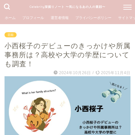
Celebrity深掘りノート 〜気になるあの人の素顔〜
ホーム
プロフィール
運営者情報
プライバシーポリシー
サイトマ
芸能
小西桜子のデビューのきっかけや所属
事務所は？高校や大学の学歴について
も調査！
2024年10月26日
/
2025年11月4日