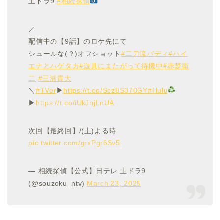
土ドラ9
#相続探偵
／
配信中の【9話】のロケ先にて
シュールな(？)オフショット
#二刀流バディ
#ハイ
エナとハゲタカ
#遊具にまたがって待機中
#赤楚衛
二
#三浦貴大
＼
#TVer
▶︎
https://t.co/Sez8S370GY
#Hulu
▶︎
https://t.co/iUkJnjLnUA
次回【最終回】/(土)よる時
pic.twitter.com/grxPgr6Sv5
— 相続探偵【公式】日テレ 土ドラ9
(@souzoku_ntv)
March 23, 2025