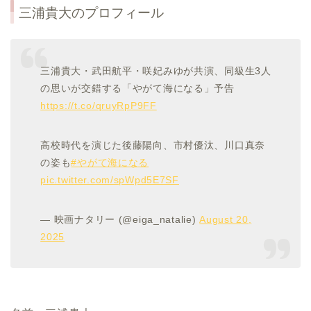
三浦貴大のプロフィール
三浦貴大・武田航平・咲妃みゆが共演、同級生3人
の思いが交錯する「やがて海になる」予告
https://t.co/qruyRpP9FF
高校時代を演じた後藤陽向、市村優汰、川口真奈
の姿も
#やがて海になる
pic.twitter.com/spWpd5E7SF
— 映画ナタリー (@eiga_natalie)
August 20,
2025