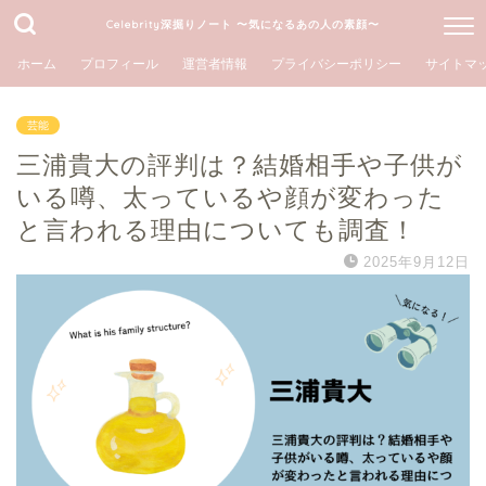
Celebrity深掘りノート 〜気になるあの人の素顔〜
ホーム
プロフィール
運営者情報
プライバシーポリシー
サイトマ
芸能
三浦貴大の評判は？結婚相手や子供が
いる噂、太っているや顔が変わった
と言われる理由についても調査！
2025年9月12日