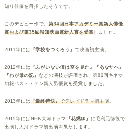
知り俳優を目指したそうです。
このデビュー作で、
第34回日本アカデミー賞新人俳優
賞および第35回報知映画賞新人賞を受賞
しました。
2011年には
『学校をつくろう』
で映画初主演。
2012年には
『ふがいない僕は空を見た』『あなたへ』
『わが母の記』
などの演技が評価され、第86回キネマ
旬報ベスト・テン新人男優賞を受賞しました。
2013年には
『最終特快』
でテレビドラマ初主演
。
2015年にはNHK大河ドラマ
『花燃ゆ』
に毛利元徳役で
出演し大河ドラマ初出演を果たします。