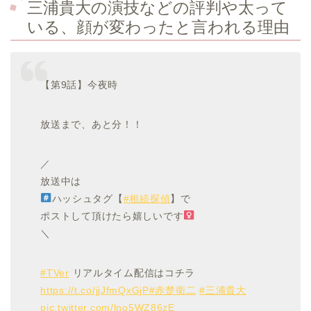
三浦貴大の演技などの評判や太って
いる、顔が変わったと言われる理由
【第9話】今夜時
放送まで、あと分！！
／
放送中は
ハッシュタグ【
#相続探偵
】で
ポストして頂けたら嬉しいです‍
＼
#TVer
リアルタイム配信はコチラ
https://t.co/jjJfmQxGjP
#赤楚衛二
#三浦貴大
pic.twitter.com/lno5WZ86zE