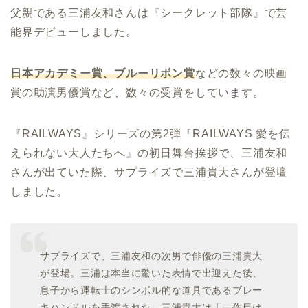
父親である三浦友和さんは『シークレット部隊』で芸
能界デビューしました。
日本アカデミー賞、ブルーリボン賞
などの数々の映画
賞の助演男優賞など、数々の受賞をしています。
『RAILWAYS』シリーズの第2弾『RAILWAYS 愛を伝
えられない大人たちへ』の初日舞台挨拶で、三浦友和
さんが出ていた際、サプライズで三浦貴大さんが登壇
しました。
サプライズで、三浦友和の次男で俳優の三浦貴大
が登場。三浦は本当に驚いた表情で出迎えた後、
息子から運転士のシンボル的な道具であるブレー
キハンドルを手渡された。三浦貴大は「一作目は