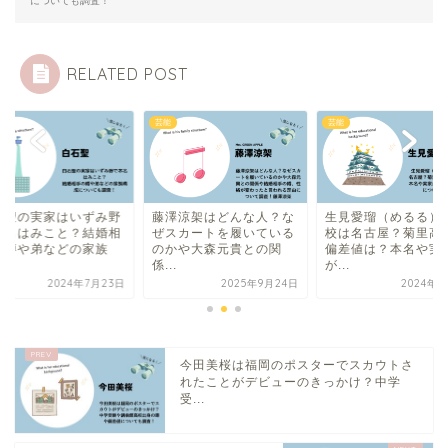
についても調査！
RELATED POST
芸能
芸能
澤涼架はどんな人？な
生見愛瑠（めるる）の高
白石聖の実家はいず
スカートを履いている
校は名古屋？菊里高校で
で本名はみこと？結
かや大森元貴との関
偏差値は？本名や実家
手の噂や弟などの家
.
が...
構...
2025年9月24日
2024年7月4日
2024年7月
今田美桜は福岡のポスターでスカウトさ
れたことがデビューのきっかけ？中学
受...