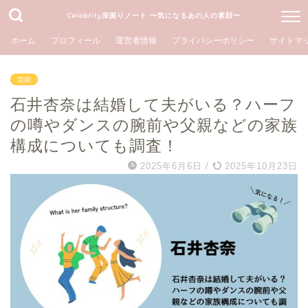
Celebrity深掘りノート 〜気になるあの人の素顔〜
ホーム
プロフィール
運営者情報
プライバシーポリシー
サイトマ
芸能
石井杏奈は結婚して夫がいる？ハーフ
の噂やダンスの腕前や父親などの家族
構成についても調査！
2025年6月6日
/
2025年10月23日