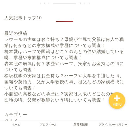
人気記事トップ10
ホーム
最近の投稿
プロフィール
ラウールの実家はお金持ち？母親が宝塚で父親は何人で職
業は何かなどの家族構成や学歴についても調査！
橋本愛はハーフで国籍はどこ？のんとの仲や結婚している
運営者情報
噂、学歴や家族構成についても調査！
岩本照の病気は何？学歴やハーフ、実家がお金持ちの噂に
ついても調査！
プライバシーポリシー
松坂桃李の実家はお金持ち？ハーフや大学を中退した噂、
国籍や英語力、父が大学教授の噂、祖父などの家族構成に
ついても調査！
小瀧望の高校などの学歴は？実家は大阪のどこなのかや、
団地の噂、父親が教師という噂についても調査！
MENU
カテゴリー
グルメ
ホーム
プロフィール
運営者情報
プライバシーポリシー
芸能