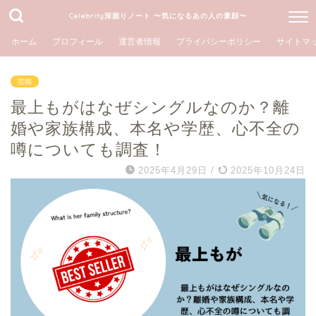
Celebrity深掘りノート 〜気になるあの人の素顔〜
ホーム
プロフィール
運営者情報
プライバシーポリシー
サイトマ
芸能
最上もがはなぜシングルなのか？離
婚や家族構成、本名や学歴、心不全の
噂についても調査！
2025年4月29日
/
2025年10月24日