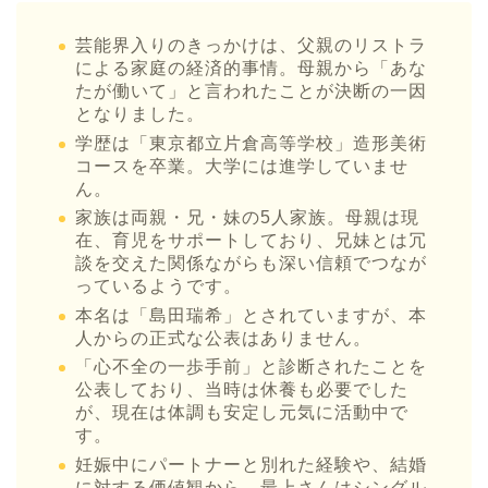
芸能界入りのきっかけは、父親のリストラ
による家庭の経済的事情。母親から「あな
たが働いて」と言われたことが決断の一因
となりました。
学歴は「東京都立片倉高等学校」造形美術
コースを卒業。大学には進学していませ
ん。
家族は両親・兄・妹の5人家族。母親は現
在、育児をサポートしており、兄妹とは冗
談を交えた関係ながらも深い信頼でつなが
っているようです。
本名は「島田瑞希」とされていますが、本
人からの正式な公表はありません。
「心不全の一歩手前」と診断されたことを
公表しており、当時は休養も必要でした
が、現在は体調も安定し元気に活動中で
す。
妊娠中にパートナーと別れた経験や、結婚
に対する価値観から、最上さんはシングル