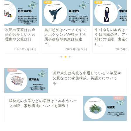
芸能
芸能
川想矢はハーフでキッ
中村ゆりの本名は？双子
野田洋次郎の実家は
ボクシングが得意？所
や韓国籍の噂、アイドル
持ち？頭がおかしい
事務所や実家は新座
時代の活躍、出産の噂
われる理由や父親は
.
に...
産...
2024年7月16日
2025年8月25日
2025年9月
瀬戸康史は高校を中退している？学歴や
父親などの家族構成、英語力について
も...
城桧吏の大学などの学歴は？本名やハー
フの噂、家族構成についても調査！