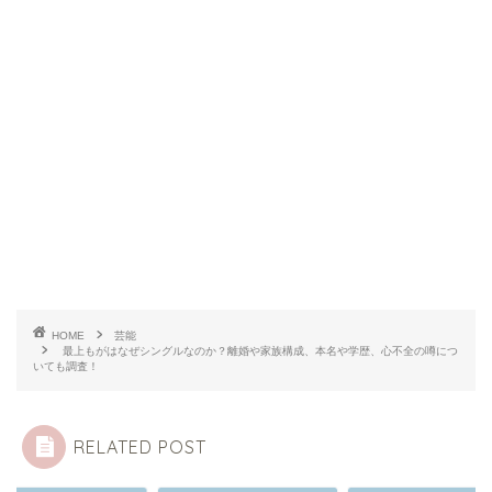
HOME
芸能
最上もがはなぜシングルなのか？離婚や家族構成、本名や学歴、心不全の噂につ
いても調査！
RELATED POST