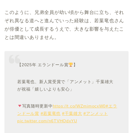
このように、兄弟全員が幼い頃から舞台に立ち、それ
ぞれ異なる道へと進んでいった経験は、若葉竜也さん
が俳優として成長するうえで、大きな影響を与えたこ
とは間違いありません。
【2025年 エランドール賞
】
若葉竜也、新人賞受賞で「アンメット」千葉雄大
が祝福「嬉しいよりも安心」
写真随時更新中
https://t.co/WZmimocxW0
#エラ
ンドール賞
#若葉竜也
#千葉雄大
#アンメット
pic.twitter.com/n6TVHOdxYU