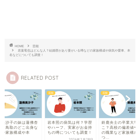
HOME
芸能
若葉竜也はどんな人？結婚歴があり妻がいる噂などの家族構成や病気や愛車、本
名などについても調査！
RELATED POST
芸能
芸能
本照の病気は何？学歴
鈴鹿央士の卒業大学はど
蓮佛美沙子の妹は蓮
ハーフ、実家がお金持
こ？高校の偏差値や父親
沙子？鳥取のどこ出
の噂についても調査！
の職業など家族構成に
のかや家族構成や本
つ...
名、...
2026年2月28日