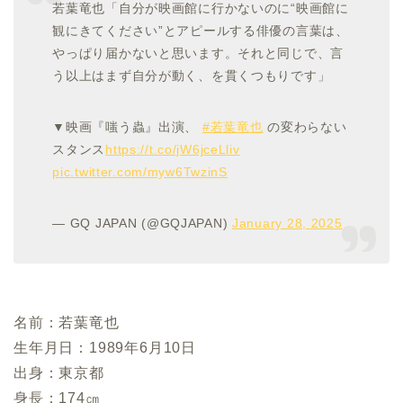
若葉竜也「自分が映画館に行かないのに“映画館に
観にきてください”とアピールする俳優の言葉は、
やっぱり届かないと思います。それと同じで、言
う以上はまず自分が動く、を貫くつもりです」
▼映画『嗤う蟲』出演、
#若葉竜也
の変わらない
スタンス
https://t.co/jW6jceLliv
pic.twitter.com/myw6TwzinS
— GQ JAPAN (@GQJAPAN)
January 28, 2025
名前：
若葉竜也
生年月日：1989年6月10日
出身：東京都
身長：174㎝