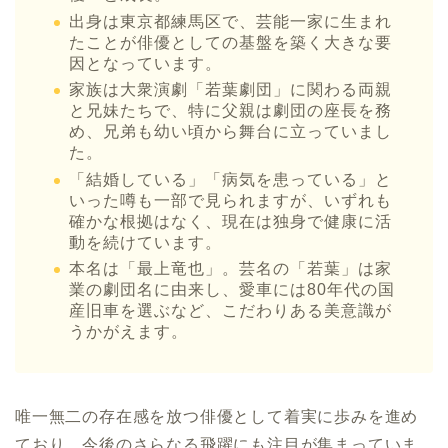
出身は東京都練馬区で、芸能一家に生まれ
たことが俳優としての基盤を築く大きな要
因となっています。
家族は大衆演劇「若葉劇団」に関わる両親
と兄妹たちで、特に父親は劇団の座長を務
め、兄弟も幼い頃から舞台に立っていまし
た。
「結婚している」「病気を患っている」と
いった噂も一部で見られますが、いずれも
確かな根拠はなく、現在は独身で健康に活
動を続けています。
本名は「最上竜也」。芸名の「若葉」は家
業の劇団名に由来し、愛車には80年代の国
産旧車を選ぶなど、こだわりある美意識が
うかがえます。
唯一無二の存在感を放つ俳優として着実に歩みを進め
ており、今後のさらなる飛躍にも注目が集まっていま