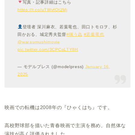
写真・記事詳細はこちら
https://t.co/uTWvfOt2Mj
登壇者 深川麻衣、若葉竜也、田口トモロヲ、杉
田かおる、城定秀夫監督
#嗤う蟲
#若葉竜也
@waraumushimovie
pic.twitter.com/3CPCoLTY8H
— モデルプレス (@modelpress)
January 16,
2025
映画での転機は2008年の『ひゃくはち』です。
高校野球部を描いた青春映画で主演を務め、自然体な
演技が高く評価されました。