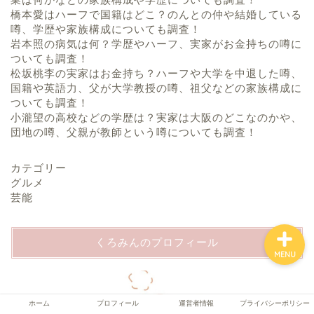
橋本愛はハーフで国籍はどこ？のんとの仲や結婚している
噂、学歴や家族構成についても調査！
岩本照の病気は何？学歴やハーフ、実家がお金持ちの噂に
ホーム
ついても調査！
松坂桃李の実家はお金持ち？ハーフや大学を中退した噂、
国籍や英語力、父が大学教授の噂、祖父などの家族構成に
プロフィール
ついても調査！
小瀧望の高校などの学歴は？実家は大阪のどこなのかや、
団地の噂、父親が教師という噂についても調査！
運営者情報
カテゴリー
プライバシーポリシー
グルメ
芸能
くろみんのプロフィール
MENU
ホーム
プロフィール
運営者情報
プライバシーポリシー