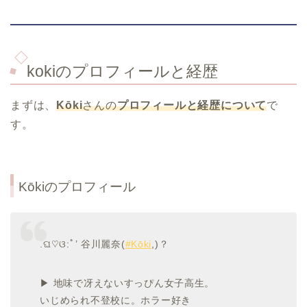
kokiのプロフィールと経歴
まずは、
Kōki
さんの
プロフィールと経歴について
で
す。
Kōkiのプロフィール
.ଘ♡ଓ:ﾟ’ 谷川麗奈(
#Kōki
,)？
▶︎ 地味で冴えないすっぴん女子高生。
いじめられ不登校に。ホラー好き