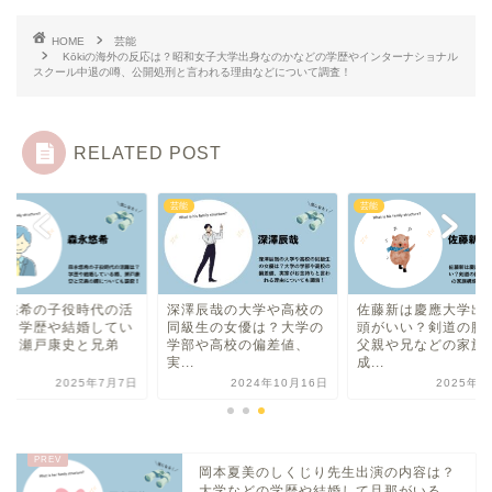
HOME
芸能
Kōkiの海外の反応は？昭和女子大学出身なのかなどの学歴やインターナショナル
スクール中退の噂、公開処刑と言われる理由などについて調査！
RELATED POST
芸能
芸能
永悠希の子役時代の活
深澤辰哉の大学や高校の
佐藤新は慶應大学出
は？学歴や結婚してい
同級生の女優は？大学の
頭がいい？剣道の腕
噂、瀬戸康史と兄弟
学部や高校の偏差値、
父親や兄などの家族
.
実...
成...
2025年7月7日
2024年10月16日
2025年7
岡本夏美のしくじり先生出演の内容は？
大学などの学歴や結婚して旦那がいる