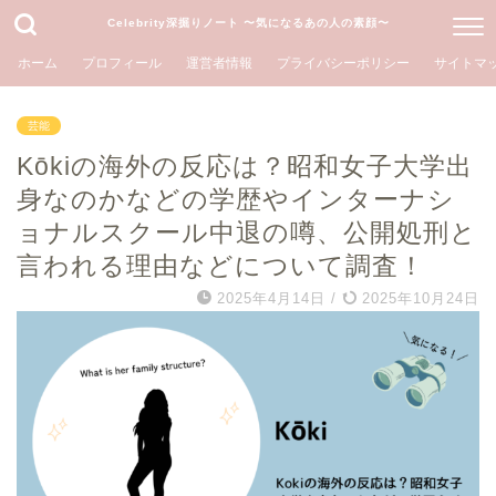
Celebrity深掘りノート 〜気になるあの人の素顔〜
ホーム
プロフィール
運営者情報
プライバシーポリシー
サイトマ
芸能
Kōkiの海外の反応は？昭和女子大学出
身なのかなどの学歴やインターナシ
ョナルスクール中退の噂、公開処刑と
言われる理由などについて調査！
2025年4月14日
/
2025年10月24日