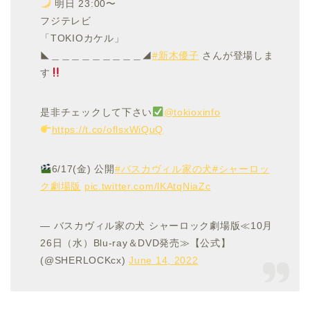
明日 23:00〜
フジテレビ
「TOKIOカケル」
◣＿＿＿＿＿＿＿＿＿◢
#新木優子
さんが登場しま
す
是非チェックして下さい
@tokioxinfo
https://t.co/oflsxWiQuQ
6/17(金) 公開
#バスカヴィル家の犬
#シャーロッ
ク劇場版
pic.twitter.com/lKAtqNiaZc
— バスカヴィル家の犬 シャーロック劇場版≪10月
26日（水）Blu-ray＆DVD発売≫【公式】
(@SHERLOCKcx)
June 14, 2022