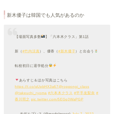
新木優子は韓国でも人気があるのか
【場面写真多数
】「六本木クラス」第1話
新（
#竹内涼真
）、優香（
#新木優子
）と出会う
転校初日に退学処分
あらすじ＆ほか写真はこちら
https://t.co/qUpbHX3a67
@roppongi_class
@takeuchi_ryoma
#六本木クラス
#平手友梨奈
#
香川照之
pic.twitter.com/5EGq3WaPGP
— モデルプレス (@modelpress)
July 7, 2022