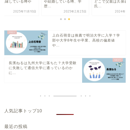
と絶縁している噂や
や結婚している噂、学
どこで父親は久保義
.
歴...
氏...
2025年11月10日
2025年2月23日
2024年9
上白石萌音は推薦で明治大学に入学？学
部や大学8年生や卒業、高校の偏差値
や...
長濱ねるは九州大学に落ちた？大学受験
に失敗して通信大学に通っているのか
に...
人気記事トップ10
最近の投稿