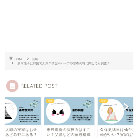
HOME
芸能
新木優子は韓国で人気？学歴やハーフや宗教の噂に関しても調査！
RELATED POST
芸能
芸能
本慎太郎の実家はお金
東野絢香の演技力はすご
久保史緒里は仙台二
ちであざみ野にある？
い？父親などの家族構成
頭がいい？実家は宮