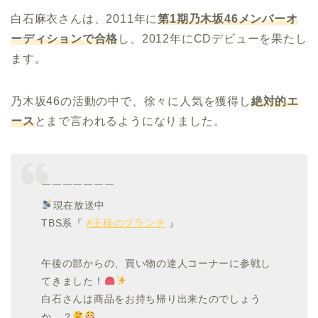
白石麻衣さんは、2011年に
第1期乃木坂46メンバーオ
ーディションで合格
し、2012年にCDデビューを果たし
ます。
乃木坂46の活動の中で、徐々に人気を獲得し
絶対的エ
ース
とまで言われるようになりました。
￣￣￣￣￣￣￣
現在放送中
TBS系『
#王様のブランチ
』
午後の部からの、買い物の達人コーナーに参戦し
てきました！
白石さんは商品をお持ち帰り出来たのでしょう
か…？