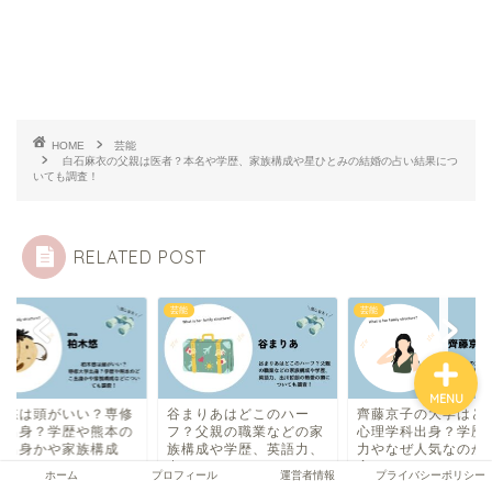
ホーム
HOME
芸能
プロフィール
白石麻衣の父親は医者？本名や学歴、家族構成や星ひとみの結婚の占い結果につ
いても調査！
運営者情報
RELATED POST
プライバシーポリシー
芸能
芸能
MENU
まりあはどこのハー
齊藤京子の大学はどこで
柏木悠は頭がいい？
？父親の職業などの家
心理学科出身？学歴や魅
大学出身？学歴や熊
構成や学歴、英語力、
力やなぜ人気なのか、
どこ出身かや家族構
.
実...
な...
ホーム
プロフィール
運営者情報
プライバシーポリシー
2024年11月22日
2025年9月12日
2025年4