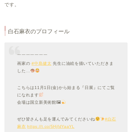
です。
白石麻衣のプロフィール
￣￣￣￣￣￣￣
画家の
#中島健太
先生に油絵を描いていただきま
した…
こちらは11月1日(金)から始まる『日展』にてご覧
になれます
会場は国立新美術館🖼
ぜひ皆さんも足を運んでみてくださいね
#白石
麻衣
https://t.co/5HjfdYaaYL