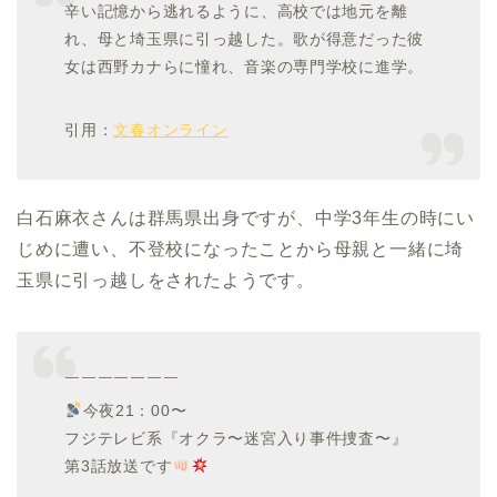
辛い記憶から逃れるように、高校では地元を離
れ、母と埼玉県に引っ越した。歌が得意だった彼
女は西野カナらに憧れ、音楽の専門学校に進学。
引用：
文春オンライン
白石麻衣さんは群馬県出身ですが、中学3年生の時にい
じめに遭い、不登校になったことから母親と一緒に埼
玉県に引っ越しをされたようです。
￣￣￣￣￣￣￣
今夜21：00〜
フジテレビ系『オクラ〜迷宮入り事件捜査〜』
第3話放送です