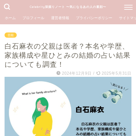
Celebrity深掘りノート 〜気になるあの人の素顔〜
ホーム
プロフィール
運営者情報
プライバシーポリシー
サイトマ
芸能
白石麻衣の父親は医者？本名や学歴、
家族構成や星ひとみの結婚の占い結果
についても調査！
2024年12月9日
/
2025年5月31日