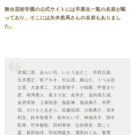
舞台芸術学園の公式サイトには卒業生一覧の名前が載
っており、そこには矢本悠馬さんの名前もありまし
た。
赤堀二英、あらい汎、いとうあさこ、市村正親、
五木寛之、乾アキオ、牛山茂、鵜山仁、うつみ宮
土里、大倉孝二、大岩美智子、小椋毅、甲斐まり
恵、柿澤勇人、葛タカ女、金井大、金内喜久雄、
金房実加、上条恒彦、伽藍琳、鬼頭典子、木野
花、さけもとあきら、佐藤祐四、少路勇介、末木
利文、鈴木智香子、鈴木れい子、神保共子、田中
彰孝、竹本敏彰、田村孝裕、辻谷耕史、団こと
葉、新田知洋、羽佐間道夫、濱田めぐみ、東秀