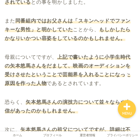
されている
との事を明かしました。
また
同番組内ではお父さんは「スキンヘッドでファン
ホーム
キーな男性」と明かしていた
ことから、
もしかしたら
かなりいかつい容姿をしているのかもしれません。
プロフィール
母親についてですが、
上記で書いたように小学生時代
運営者情報
の矢本悠馬さんをだまして、映画のオーディションを
受けさせたということで芸能界を入れることになった
プライバシーポリシー
原因を作った人物
であるとされています。
恐らく、
矢本悠馬さんの演技力について並々ならぬ自
信があったのかもしれません。
MENU
次に、
矢本悠馬さんの祖父についてですが、詳細は不
ホーム
プロフィール
運営者情報
プライバシーポリシー
明
となっています。