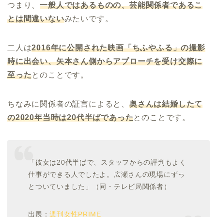
つまり、
一般人ではあるものの、芸能関係者であるこ
とは間違いない
みたいです。
二人は
2016
年に公開された映画「ちふやふる」の撮影
時に出会い、矢本さん側からアプローチを受け交際に
至った
とのことです。
ちなみに関係者の証言によると、
奥さんは結婚したて
の
2020
年当時は
20
代半ばであった
とのことです。
「彼女は20代半ばで、スタッフからの評判もよく
仕事ができる人でしたよ。広瀬さんの現場にずっ
とついていました」（同・テレビ局関係者）
出展：
週刊女性PRIME