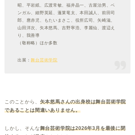
昭、平岩紙、広渡常敏、福井晶一、古屋治男、ベ
ンガル、細野英延、蓬莱竜太、本田誠人、前田司
郎、麿赤児、もたいまさこ、役所広司、矢崎滋、
山田洋次、矢本悠馬、吉野寧浩、李麗仙、渡辺え
り、我善導
（敬称略）ほか多数
出展：
舞台芸術学院
このことから、
矢本悠馬さんの出身校は舞台芸術学院
であることは間違いありません。
しかし、そんな
舞台芸術学院は
2026
年
3
月を最後に閉