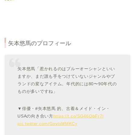
矢本悠馬のプロフィール
矢本悠馬「惹かれるのはブルーオーシャンといい
ますか、まだ誰も手をつけていないジャンルやブ
ランドの変なアイテム。年代的には80〜90年代の
ものが多いですね」
▼俳優・#矢本悠馬 的、古着＆メイド・イン・
USAの向き合い方
https://t.co/SG46ObFr7l
pic.twitter.com/GovlsMMKCy