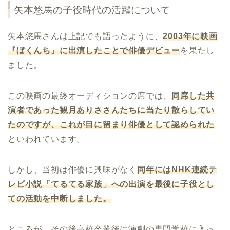
矢本悠馬の子役時代の活躍について
矢本悠馬さんは上記でも語ったように、
2003
年に映画
『ぼくんち』に出演したことで俳優デビュー
を果たし
ました。
この映画の最終オーディションの席では、
同席した共
演者であった観月ありささんたちに当たり散らしてい
たのですが、これが目に留まり俳優として認められた
といわれています。
しかし、当初は俳優に興味がなく
同年には
NHK
連続テ
レビ小説「
てるてる家族」への出演を最後に子役とし
ての活動を中断しました。
ところが、その後高校卒業後に演劇の専門学校に入っ