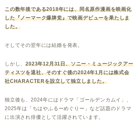
この数年後である
2018
年には、同名原作漫画を映画化
した『ノーマーク爆牌党』で映画デビューを果たしま
した。
そしてその翌年には結婚を発表。
しかし、
2023
年
12
月
31
日、ソニー・ミュージックアー
ティスツを退社、そのすぐ後の
2024
年
1
月には株式会
社
CHARACTER
を設立して独立しました。
独立後も、2024年にはドラマ「ゴールデンカムイ」、
2025年は「ちはやふるーめぐりー」など話題のドラマ
に出演され俳優として活躍されています。