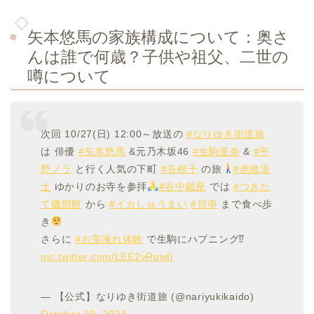
矢本悠馬の家族構成について：
奥さ
んは誰で何歳？子供や祖父、二世の
噂について
次回 10/27(日) 12:00～放送の
#なりゆき街道旅
は 俳優
#矢本悠馬
&元乃木坂46
#生駒里奈
&
#平
野ノラ
と行く人気の下町
#谷根千
の旅
#赤穂浪
士
ゆかりのお寺を参拝
#谷中銀座
では
#つきた
て磯部餅
から
#イカしゅうまい
#貝串
まで食べ歩
き
さらに
#お茶淹れ体験
で生駒にハプニング⁉
pic.twitter.com/LEE2vRqwfi
— 【公式】なりゆき街道旅 (@nariyukikaido)