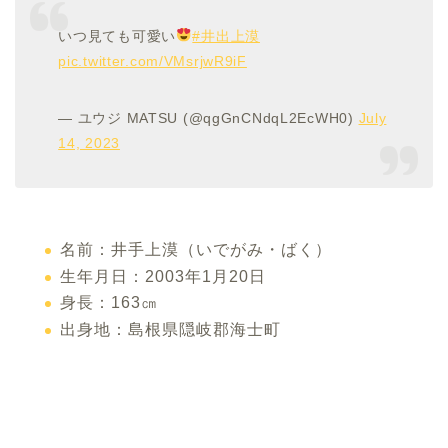
いつ見ても可愛い
#井出上漠
pic.twitter.com/VMsrjwR9iF
— ユウジ MATSU (@qgGnCNdqL2EcWH0)
July
14, 2023
名前：井手上漠（いでがみ・ばく）
生年月日：2003年1月20日
身長：163㎝
出身地：島根県隠岐郡海士町