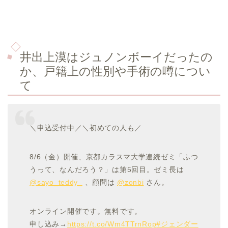
井出上漠はジュノンボーイだったの
か、戸籍上の性別や手術の噂につい
て
＼申込受付中／＼初めての人も／
8/6（金）開催、京都カラスマ大学連続ゼミ「ふつ
うって、なんだろう？」は第5回目。ゼミ長は
@sayo_teddy_
、顧問は
@zonbi
さん。
オンライン開催です。無料です。
申し込み→
https://t.co/Wm4TTrnRop
#ジェンダー