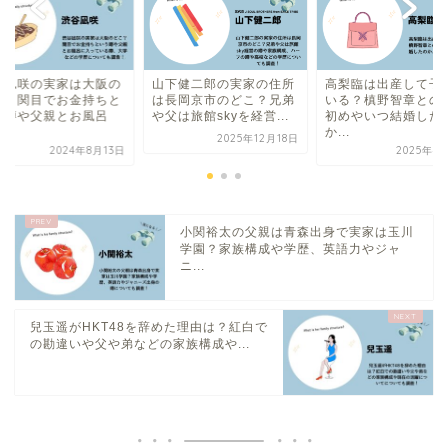
谷凪咲の実家は大阪の
山下健二郎の実家の住所
高梨臨は出産して子
こ？関目でお金持ちと
は長岡京市のどこ？兄弟
いる？槙野智章との
う噂や父親とお風呂
や父は旅館skyを経営...
初めやいつ結婚した
.
か...
2025年12月18日
2024年8月13日
2025年4
小関裕太の父親は青森出身で実家は玉川
学園？家族構成や学歴、英語力やジャ
ニ...
兒玉遥がHKT48を辞めた理由は？紅白で
の勘違いや父や弟などの家族構成や...