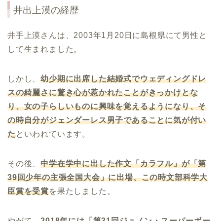
井出上漠の経歴
井手上漠さんは、2003年1月20日に島根県にて男性と
して生まれました。
しかし、
幼少期に出席した結婚式でウェディングドレ
スの綺麗さに驚き心が惹かれたことがきっかけとな
り、女の子らしいものに興味を覚えるようになり、そ
の時自分がジェンダーレス男子であることに気が付い
た
といわれています。
その後、
中学在学中に出した作文「カラフル」が「第
39
回少年の主張全国大会」に出場、この時文部科学大
臣賞を受賞
を果たしました。
やがて、
2018
年には「第
31
回ジュノン・スーパーボー