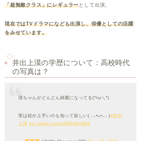
「超無敵クラス」にレギュラー
として出演。
現在では
TV
ドラマになども出演し、俳優としての活躍
をみせています。
井出上漠の学歴について：高校時代
の写真は？
漠ちゃんがどんどん綺麗になってる(*/ω＼*)
実は絵が上手いのも知って欲しい( ⸝⸝•ᴗ•⸝⸝ )
#井出
上漠
pic.twitter.com/d0Rfw0VB6Z